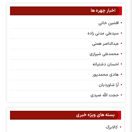
اخبار چهره ها
افشین خانی
سیدعلی مدنی زاده
عبدالناصر همتی
محمدعلی شیرازی
احسان دشتیانه
هادی محمدپور
آرا شاوردیان
حجت الله صیدی
بسته های ویژه خبری
کالابرگ