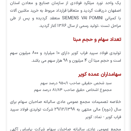
یک واحد نورد میلگرد فولادی از سازمان صنایع و معادن استان
اصفهان دریافت گردید و متعاقبا قرارداد مربوط به خرید ماشین آلات
با کمپانی SIEMENS VAI POMINI منعقد گردیده و پس از طی
مراحل تست ،تولید رسمی از سال 1386 آغاز گردید.
تعداد سهام و حجم مبنا
توليدي فولاد سپيد فراب كوير دارای 10 میلیارد و 800 میلیون سهم
است و حجم مبنا آن 4 میلیون و 98 هزار سهم می باشد.
سهامداران عمده کویر
سبد شخص حقیقی صاحب 950/1 درصد سهم
مجموع اشخاص حقیق صاحب 81/84 درصد سهم
خلاصه تصمیمات مجمع عمومی عادی سالیانه صاحبان سهام برای
سال (دوره) مالی منتهی به 29/12/1398 شرکت توليدي فولاد سپيد
فراب کوير - نماد: کوير
مجمع عمومی عادی سالیانه صاحبان سهام شرکت براساس آگهی