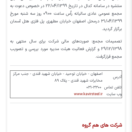
منتشره در سامانه کدال در تاریخ 22/04/1399 در خصوص دعوت به
مجمع عمومی عادی سالیانه راُس ساعت 09:00 روز سه شنبه مورخ
31/04/1399 درمحل اصفهان خيابان مطهري پل فلزي هتل آسمان
برگزار گردید.
تصمیمات مجمع: صورت‌های مالی شرکت برای سال منتهی به
29/12/1398 و گزارش فعالیت هیئت مدیره مورد بررسی و تصویب
مجمع قرارگرفت.
اصفهان - خیابان توحید - خیابان شهید قندی - جنب مرکز
آدرس
مخابرات شهید قندی - پلاک 89
تلفن تماس
031-3300
وب سایت
www.kavirsteel.ir
شرکت های هم گروه