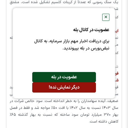
یک سنگ رسوبی که عمدتاً از کربنات کلسیم تشکیل شده است، مشتق
شده است.
✕
کد خبر: ۱۲۲۸۲۲ تاریخ انتشار : ۱۴۰۴/۱۰/۲۳
عضویت در کانال بله
این نماد در آستانه بازگشایی
نماد معاملاتی شرکت فولاد هرمزگان جنوب هرمز ، آماده انجام معامله
برای دریافت اخبار مهم بازار سرمایه، به کانال
می‌باشد.
نبض‌بورس در بله بپیوندید.
کد خبر: ۱۱۷۳۷۱ تاریخ انتشار : ۱۴۰۴/۰۹/۰۱
شش ماه از مدیرعاملی علیرضا رحیم در هرمز گذشت:
فولاد هرمزگان در مسیر خطرناک: سود نصف شد و پروژه‌ها زمین‌گیر
عضویت در بله
شدند
دیگر نمایش نده!
فولاد هرمزگان، یکی از فولادسازان جنوب کشور، در حالی با افت شدید
سود و پروژه‌های نیمه‌کاره دست‌وپنجه نرم می‌کند که حاکمیت شرکتی
ضعیف، آینده سهامداران را به خطر انداخته است. سود خالص شرکت در
سال ۱۴۰۳ نسبت به سال ۱۴۰۲ با افت ۵۰٪ مواجه شد و فقط در فصل
بهار ۳۷۰ میلیارد تومان سود ساخته که نسبت به بهار گذشته ۶۵٪
کاهش داشته است.