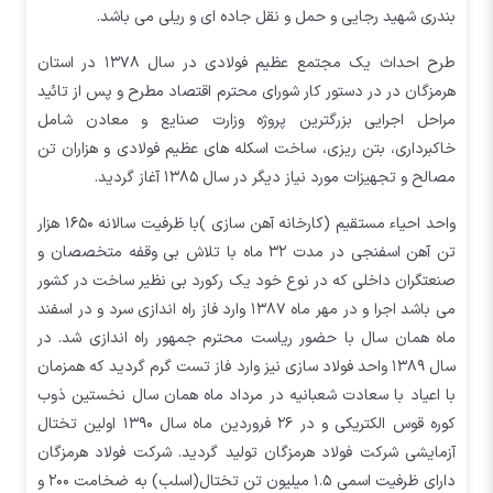
بندری شهید رجایی و حمل و نقل جاده ای و ریلی می باشد.
طرح احداث یک مجتمع عظیم فولادی در سال ۱۳۷۸ در استان
هرمزگان در در دستور کار شورای محترم اقتصاد مطرح و پس از تائید
مراحل اجرایی بزرگترین پروژه وزارت صنایع و معادن شامل
خاکبرداری، بتن ریزی، ساخت اسکله های عظیم فولادی و هزاران تن
مصالح و تجهیزات مورد نیاز دیگر در سال ۱۳۸۵ آغاز گردید.
واحد احیاء مستقیم (کارخانه آهن سازی )با ظرفیت سالانه ۱۶۵۰ هزار
تن آهن اسفنجی در مدت ۳۲ ماه با تلاش بی وقفه متخصصان و
صنعتگران داخلی که در نوع خود یک رکورد بی نظیر ساخت در کشور
می باشد اجرا و در مهر ماه ۱۳۸۷ وارد فاز راه اندازی سرد و در اسفند
ماه همان سال با حضور ریاست محترم جمهور راه اندازی شد. در
سال ۱۳۸۹ واحد فولاد سازی نیز وارد فاز تست گرم گردید که همزمان
با اعیاد با سعادت شعبانیه در مرداد ماه همان سال نخستین ذوب
کوره قوس الکتریکی و در ۲۶ فروردین ماه سال ۱۳۹۰ اولین تختال
آزمایشی شرکت فولاد هرمزگان تولید گردید. شرکت فولاد هرمزگان
دارای ظرفیت اسمی ۱.۵ میلیون تن تختال(اسلب) به ضخامت ۲۰۰ و