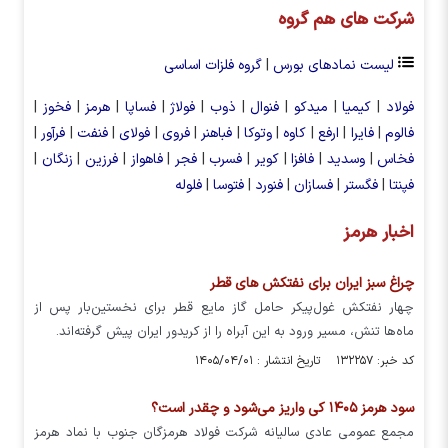
شرکت های هم گروه
لیست نمادهای بورس
|
گروه فلزات اساسی
فولاد
|
کیمیا
|
میدکو
|
فنوال
|
ذوب
|
فولاژ
|
فساپا
|
هرمز
|
فخوز
|
فالوم
|
فایرا
|
ارفع
|
کاوه
|
وتوکا
|
فباهنر
|
فروی
|
فولای
|
فنفت
|
فرآور
|
فخاس
|
وسدید
|
فافزا
|
کویر
|
فسرب
|
فجر
|
فاهواز
|
فرزین
|
زنگان
|
فپنتا
|
فگستر
|
فسازان
|
فنورد
|
فتوسا
|
فلوله
اخبار هرمز
چراغ سبز ایران برای نفتکش های قطر
چهار نفتکش غول‌پیکر حامل گاز مایع قطر برای نخستین‌بار پس از
ماه‌ها تنش، مسیر ورود به این آبراه را از کریدور ایران پیش گرفته‌اند.
کد خبر: ۱۳۲۲۵۷ تاریخ انتشار : ۱۴۰۵/۰۴/۰۱
سود هرمز ۱۴۰۵ کی واریز می‌شود و چقدر است؟
مجمع عمومی عادی سالیانه شرکت فولاد هرمزگان جنوب با نماد هرمز