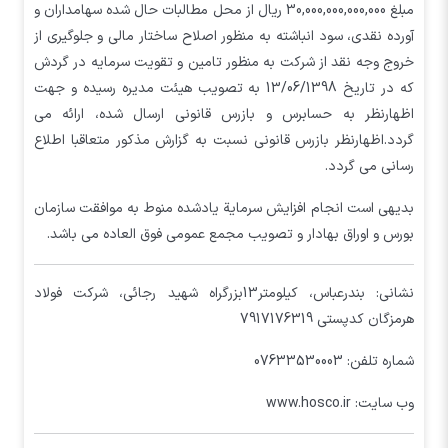
مبلغ 30,000,000,000,000 ریال از محل مطالبات حال شده سهامداران و
آورده نقدی، سود انباشته به منظور اصلاح ساختار مالي و جلوگيري از
خروج وجه نقد از شرکت به منظور تامين و تقويت سرمايه در گردش
که در تاریخ 13/06/1398 به تصویب هیئت مدیره رسیده و جهت
اظهارنظر به حسابرس و بازرس قانونی ارسال شده، ارائه می
گردد.اظهارنظر بازرس قانونی نسبت به گزارش مذکور متعاقبا اطلاع
رسانی می گردد.
بدیهی است انجام افزایش سرمایة یادشده منوط به موافقت سازمان
بورس و اوراق بهادار و تصویب مجمع عمومی فوق العاده می باشد.
نشانی: بندرعباس، کیلومتر13بزرگراه شهید رجائی، شرکت فولاد
هرمزگان کدپستی 7917176319
شماره تلفن: 07633530003
وب سایت: www.hosco.ir