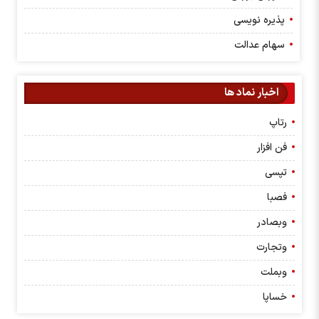
پذیره نویسی
سهام عدالت
اخبار نماد ها
رتاپ
فن افزار
تپسی
فصبا
وبصادر
وتجارت
وبملت
خساپا