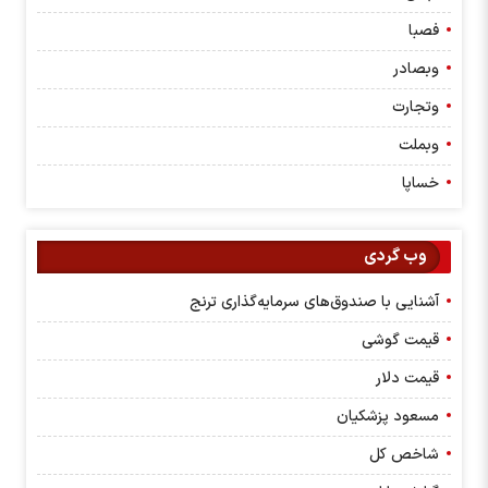
فصبا
وبصادر
وتجارت
وبملت
خساپا
وب گردی
آشنایی با صندوق‌های سرمایه‌گذاری ترنج
قیمت گوشی
قیمت دلار
مسعود پزشکیان
شاخص کل