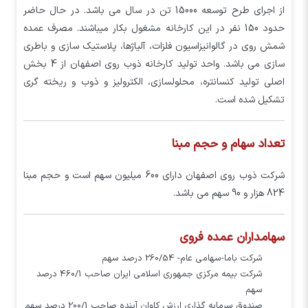
از اجرای طرح توسعه 15000 تن در سال می باشد. در حال حاضر
حدود 150 نفر در این کارخانه مشغول بکار میباشند. مصرف عمده
شمش روی در گالوانیزاسیون فلزات، آلیاژها، پلاستیک سازی و باطری
سازی می باشد. واحد توليد كارخانه ذوب روی اصفهان از 4 بخش
اصلي تولید کنسانتره، محلولسازي، الكتروليز و ذوب و ريخته گري
تشكيل شده است.
تعداد سهام و حجم مبنا
شرکت ذوب روی اصفهان دارای 600 میلیون سهم است و حجم مبنا
824 هزار و 90 سهم می باشد.
سهامداران عمده فروی
شركت باما-سهامي عام- 260/54 درصد سهم
شركت بيمه مركزي جمهوري اسلامي ايران صاحب 460/1 درصد
سهم
صندوق سرمايه گذاري ارزش كاوان آينده صاحب 200/1 درصد سهم