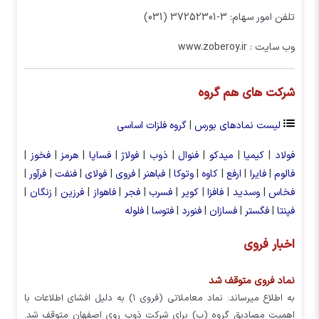
تلفن امور سهام: 3-37252301 (031)
وب سایت : www.zoberoy.ir
شرکت های هم گروه
لیست نمادهای بورس
|
گروه فلزات اساسی
فولاد
|
کیمیا
|
میدکو
|
فنوال
|
ذوب
|
فولاژ
|
فساپا
|
هرمز
|
فخوز
|
فالوم
|
فایرا
|
ارفع
|
کاوه
|
وتوکا
|
فباهنر
|
فروی
|
فولای
|
فنفت
|
فرآور
|
فخاس
|
وسدید
|
فافزا
|
کویر
|
فسرب
|
فجر
|
فاهواز
|
فرزین
|
زنگان
|
فپنتا
|
فگستر
|
فسازان
|
فنورد
|
فتوسا
|
فلوله
اخبار فروی
نماد فروی متوقف شد
به اطلاع میرساند: نماد معاملاتی (فروی ۱) به دلیل افشای اطلاعات با
اهمیت مصادیق گروه (ب) برای شرکت ذوب روی اصفهان متوقف شد.