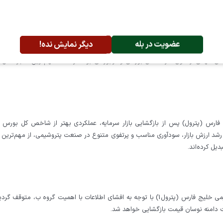
عضویت در بله
دیگر نمایش نده!
هد انتشار اطلاعیه‌های مهمی از سوی شرکت‌های بورسی و فرابورسی بود. در ادامه مهم‌ترین اخبار کدال 
 فارس (پترول) پس از بازگشایی بازار سرمایه، عملکردی بهتر از شاخص کل بورس 
ست. رشد ارزش بازار، سودآوری مناسب و پرتفوی متنوع در صنعت پتروشیمی، از مهم‌ترین 
یل کرده‌اند.
به اطلاع ميرساند نماد معاملاتي شركت گ.س.وت.ص.پتروشيمي خليج فارس (پترول1) با توجه به افشاي اطلاعات با اهميت گروه ب، متو