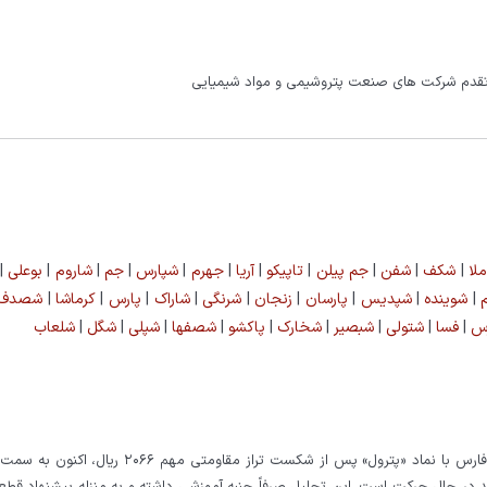
ق تقدم شرکت های صنعت پتروشیمی و مواد شیمیایی
لا
|
شکف
|
شفن
|
جم پیلن
|
تاپیکو
|
آریا
|
جهرم
|
شپارس
|
جم
|
شاروم
|
بوعلی
|
|
شوینده
|
شپدیس
|
پارسان
|
زنجان
|
شرنگی
|
شاراک
|
پارس
|
کرماشا
|
شصدف
رس
|
فسا
|
شتولی
|
شبصیر
|
شخارک
|
پاکشو
|
شصفها
|
شپلی
|
شگل
|
شلعاب
گروه سرمایه‌گذاری و توسعه صنایع تکمیلی پتروشیمی خلیج فارس با نماد «پترول» پس از شکست تراز مقاومتی 