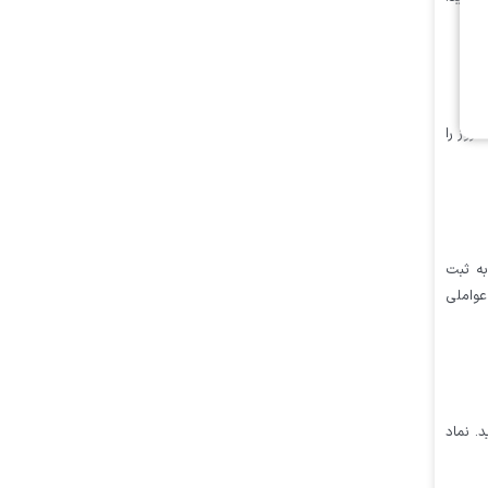
امروز را
به ثبت
عواملی
قف گرديد. نماد