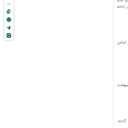
ی برای
 ادامه
ر اساس
ری و توسعه صنایع تکمیلی پتروشیمی خلیج فارس (پترول) برای سال مالی منتهی به ۳۱ اردیبهشت
ب، متوقف گردید.