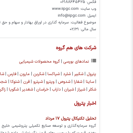
فکس: 02188645425
وب سایت: www.iipgc.com
ایمیل: info@iipgc.com
موضوع فعالیت: سرمایه گذاری در اوراق بهادار و سهام و ح
سال مالی: 02/31
شرکت های هم گروه
نمادهای بورسی
|
گروه محصولات شیمیایی
پترول
|
شکبیر
|
شلرد
|
شپاکسا
|
شکربن
|
مارون
|
فارس
|
شام
|
ساینا
|
شفارا
|
شدوص
|
وپترو
|
شپترو
|
قرن
|
شتوکا
|
شجم
شکلر
|
شیراز
|
شیران
|
داراب
|
خراسان
|
شغدیر
|
شگویا
|
زاگ
اخبار پترول
تحلیل تکنیکال پترول ۱۷ مرداد