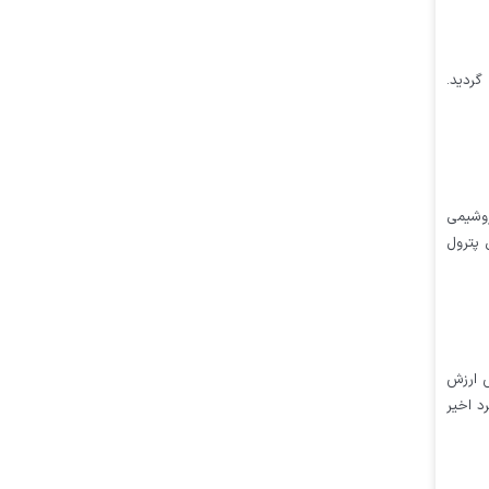
ب، متوقف گردید.
روشیمی
تی پترول
ش ارزش
د اخیر