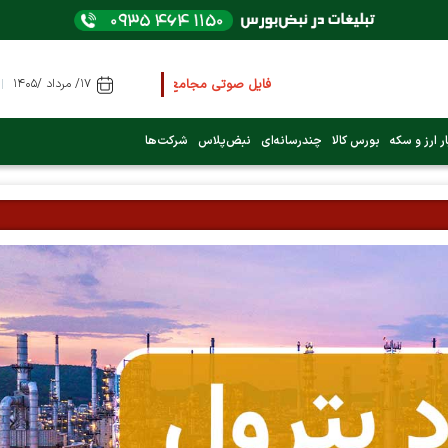
فایل صوتی مجامع و کنفرانس ها
را از اینجا گوش کنید
۱۷/ مرداد /۱۴۰۵
ر ارز و سکه
بورس کالا
چندرسانه‌ای
نبض‌پلاس
شرکت‌ها
عرضه اولیه بعدی کدام نماد است؟ (کلیک کنید)
فوری:
پرداخت وام 200 میلیونی بورس از روز شنبه ۹ خرداد ۱۴۰۵
فوری:
شاخص کل کانال 4 میلیون واحد را رد کرد