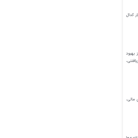
بار کدال
 بهبود
افتنی،
 مالی،