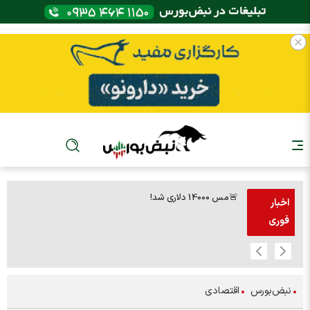
🚨مس 14000 دلاری شد!
🚨پز
اخبار
فوری
نبض‌بورس
اقتصادی