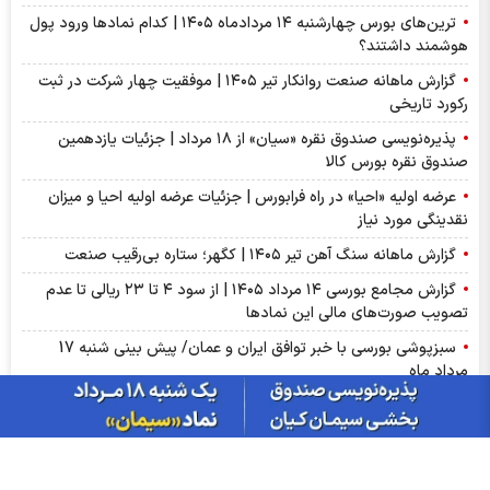
ترین‌های بورس چهارشنبه ۱۴ مردادماه ۱۴۰۵ | کدام نماد‌ها ورود پول
هوشمند داشتند؟
گزارش ماهانه صنعت روانکار تیر ۱۴۰۵ | موفقیت چهار شرکت در ثبت
رکورد تاریخی
پذیره‌نویسی صندوق نقره «سیان» از ۱۸ مرداد | جزئیات یازدهمین
صندوق نقره بورس کالا
عرضه اولیه «احیا» در راه فرابورس | جزئیات عرضه اولیه احیا و میزان
نقدینگی مورد نیاز
گزارش ماهانه سنگ آهن تیر ۱۴۰۵ | کگهر؛ ستاره بی‌رقیب صنعت
گزارش مجامع بورسی ۱۴ مرداد ۱۴۰۵ | از سود ۴ تا ۲۳ ریالی تا عدم
تصویب صورت‌های مالی این نماد‌ها
سبزپوشی بورسی با خبر توافق ایران و عمان/ پیش بینی شنبه 17
مرداد ماه
از درآمد ثابت تا طلا؛ آشنایی با صندوق‌های سرمایه‌گذاری ترنج
بازار گوگرد چین وارد فاز اصلاح شد؛ ضعف تقاضای کودهای فسفاته
ادامه دارد