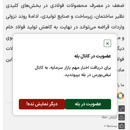
ضعف در مصرف محصولات فولادی در بخش‌های کلیدی
نظیر ساختمان، زیرساخت و صنایع تولیدی، ادامۀ روند نزولی
واردات قراضه می‌تواند در نهایت به کاهش تولید فولاد خام
و محدود شدن تقاضا در بازار جهانی قراضه بینجامد. از سوی
✕
دیگر، هرگونه بهبود احتمالی در وضعیت مصرف محصولات
عضویت در کانال بله
فولادی، به سرعت تقاضای قراضه و به تبع آن، قیمت این
برای دریافت اخبار مهم بازار سرمایه، به کانال
مادۀ اولیه را تحت تأثیر قرار خواهد داد.
نبض‌بورس در بله بپیوندید.
ما را در شبکه های اجتماعی دنبال کنید :
عضویت در بله
دیگر نمایش نده!
https://nabzebourse.com/000YbR
گزارش خطا
پسندها:
0