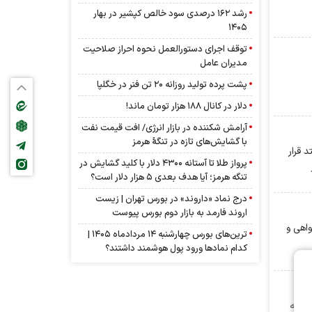
رشد ۱۶۲ درصدی سود خالص کپشیر در بهار
۱۴۰۵
توقف اجرای دستورالعمل نحوه احراز صلاحیت
مدیران عامل
پشت پرده تولید روزانه ۲۰ تن فنر در خگلپا
دلار در کانال ۱۸۸ هزار تومان ماند!
آرامش شکننده در بازار انرژی/ افت قیمت نفت
با گشایش‌های تازه در تنگۀ هرمز
ادوستد قرار
پرواز طلا تا آستانه ۴۳۰۰ دلار با کلید گشایش در
تنگه هرمز؛ آیا هدف بعدی ۵ هزار دلار است؟
درج نماد «داروند» در بورس تهران | زیست
اروند فارمد به بازار دوم بورس پیوست
ازار گواهی و
ترین‌های بورس چهارشنبه ۱۴ مردادماه ۱۴۰۵ |
کدام نماد‌ها ورود پول هوشمند داشتند؟
همت در بورس کالا معامله