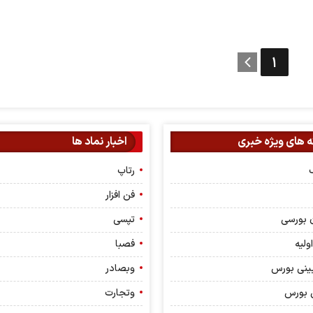
۱
 های ویژه خبری
اخبار نماد ها
گ
رتاپ
فن افزار
 بورسی
تپسی
ولیه
فصبا
ینی بورس
وبصادر
 بورس
وتجارت