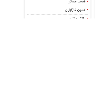
قیمت مسکن
کانون کارگزاران
بانک مرکزی
درباره ما
تماس با ما
پیوندها
RSS
نبض بورس
کلیه حقوق مادی و معنوی این سایت محفوظ و متعلق به
وب‌سایت خبری نبض بورس می‌باشد واستفاده از آن با ذکر
منبع بلامانع است. کپی بخش یا کل مطالب مخصوص اعضای
سایت تنها با کسب مجوز مکتوب امکان پذیر می باشد.
طراحی و تولید:
ایران سامانه