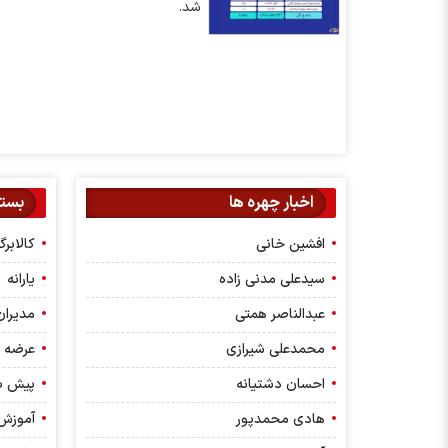
شد.
اخبار چهره ها
بسته
افشین خانی
کالابر
سیدعلی مدنی زاده
یارانه
عبدالناصر همتی
مدیران
محمدعلی شیرازی
عرضه ا
احسان دشتیانه
پیش ب
هادی محمدپور
آموزش