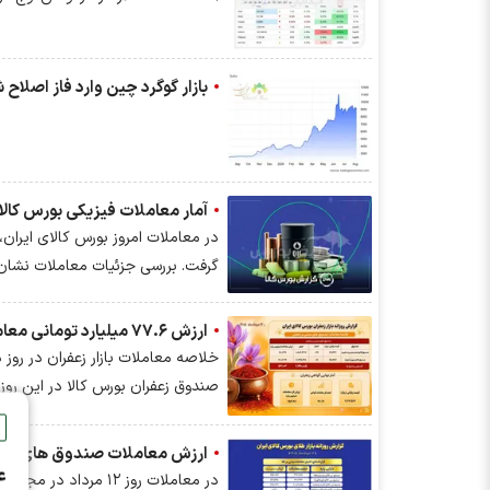
بازار گوگرد چین وارد فاز اصلاح شد؛ ضعف تقاضای کودهای فسفاته ادامه دارد
آمار معاملات فیزیکی بورس کالا امروز چهارشنبه ۱۴ مرداد |فخاس، جم و فخوز در صدر دادوستد‌ها
گرفت. بررسی جزئیات معاملات نشان 
ارزش ۷۷.۶ میلیارد تومانی معاملات زعفران در بورس کالا
صندوق زعفران بورس کالا در این روز ۷۷.۶ میلیارد تومان بود
ارزش معاملات صندوق های طلا به ۶ همت رسید
ع