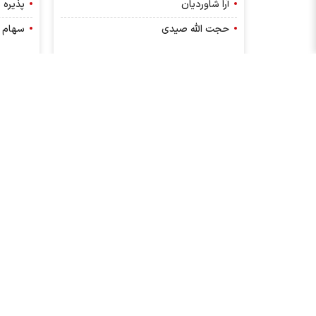
آرا شاوردیان
پذیره 
حجت الله صیدی
سهام 
مطالب ویژه
لین
تاریخ مجامع شرکت های بورسی
مدیران بور
آخرین تغییرات سهامداران عمده
قیمت طلا ام
پیش بینی بورس فردا توسط کارشناسان بازارسرمایه
فملی
کدام شرکت ها افزایش سرمایه دارند؟
سود مجامع