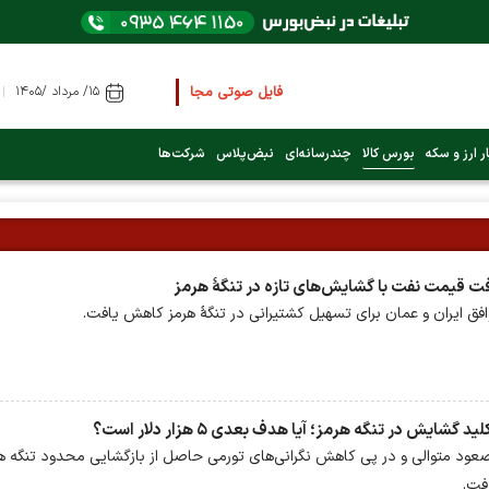
فایل صوتی مجامع و کنفرانس ها
را از اینجا گوش 
۱۵/ مرداد /۱۴۰۵
ر ارز و سکه
بورس کالا
چندرسانه‌ای
نبض‌پلاس
شرکت‌ها
عرضه اولیه بعدی کدام نماد است؟ (کلیک کنید)
فوری:
پرداخت وام 200 میلیونی بورس از روز شنبه ۹ خرداد ۱۴۰۵
افق ایران و عمان برای تسهیل کشتیرانی در تنگۀ هرمز کاهش یافت.
فوری:
شاخص کل کانال 4 میلیون واحد را رد کرد
ود متوالی و در پی کاهش نگرانی‌های تورمی حاصل از بازگشایی محدود تنگه هر