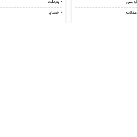
نویسی
وبملت
عدالت
خساپا
ک های مفید
آموزش
سی
آموزش بورس
روز
واژه نامه بورسی
آموزش تحلیل بنیادی
ویدئو آموزش بورس (توضیح ساده)