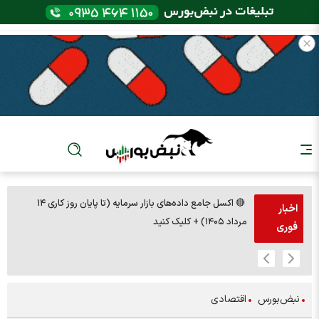
🔴 اکسل جامع داده‌های بازار سرمایه (تا پایان روز کاری ۱۴
🚨مس 14000
اخبار
مرداد ۱۴۰۵) + کلیک کنید
فوری
نبض‌بورس
اقتصادی