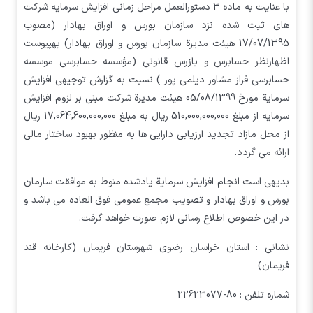
با عنایت به ماده 3 دستورالعمل مراحل زمانی افزایش سرمایه شرکت
های ثبت شده نزد سازمان بورس و اوراق بهادار (مصوب
17/07/1395 هیئت مدیرة سازمان بورس و اوراق بهادار) بهپیوست
اظهارنظر حسابرس و بازرس قانونی (مؤسسه حسابرسی موسسه
حسابرسي فراز مشاور ديلمي پور ) نسبت به گزارش توجیهی افزایش
سرمایة مورخ 05/08/1399 هیئت مدیرة شرکت مبنی بر لزوم افزایش
سرمایه از مبلغ 510,000,000,000 ریال به مبلغ 17,064,600,000,000 ریال
از محل مازاد تجدید ارزیابی دارایی ها به منظور بهبود ساختار مالي
ارائه می گردد.
بدیهی است انجام افزایش سرمایة یادشده منوط به موافقت سازمان
بورس و اوراق بهادار و تصویب مجمع عمومی فوق العاده می باشد و
در این خصوص اطلاع رسانی لازم صورت خواهد گرفت.
نشانی : استان خراسان رضوی شهرستان فریمان (کارخانه قند
فریمان)
شماره تلفن : 80-22623077