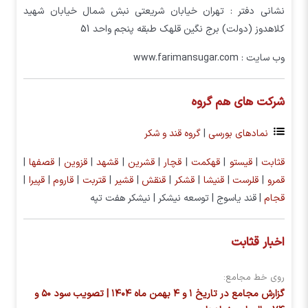
نشانی دفتر : تهران خیابان شریعتی نبش شمال خیابان شهید
کلاهدوز (دولت) برج نگین قلهک طبقه پنجم واحد 51
وب سایت : www.farimansugar.com
شرکت های هم گروه
نمادهای بورسی
|
گروه قند و شکر
قثابت
|
قيستو
|
قهكمت
|
قچار
|
قشرين
|
قشهد
|
قزوين
|
قصفها
|‌
قمرو
|
قلرست
|
قنيشا
|
قشكر
|
قنقش
|
قشير
|
قتربت
|
قاروم
|
قپيرا
|
قجام
| قند ياسوج | توسعه نيشكر | نيشكر هفت تپه
اخبار قثابت
روی خط مجامع:
گزارش مجامع در تاریخ ۱ و ۴ بهمن ماه ۱۴۰۴ | تصویب سود ۵۰ و