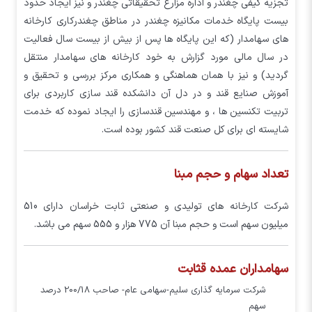
تجزیه کیفی چغندر و اداره مزارع تحقیقاتی چغندر و نیز ایجاد حدود
بیست پایگاه خدمات مکانیزه چغندر در مناطق چغندرکاری کارخانه
های سهامدار (که این پایگاه ها پس از بیش از بیست سال فعالیت
در سال مالی مورد گزارش به خود کارخانه های سهامدار منتقل
گردید) و نیز با همان هماهنگی و همکاری مرکز بررسی و تحقیق و
آموزش صنایع قند و در دل آن دانشکده قند سازی کاربردی برای
تربیت تکنسین ها ، و مهندسین قندسازی را ایجاد نموده که خدمت
شایسته ای برای کل صنعت قند کشور بوده است.
تعداد سهام و حجم مبنا
شرکت کارخانه های تولیدی و صنعتی ثابت خراسان دارای 510
میلیون سهم است و حجم مبنا آن 775 هزار و 555 سهم می باشد.
سهامداران عمده قثابت
شركت سرمايه گذاري سليم-سهامي عام- صاحب 200/18 درصد
سهم