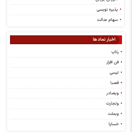
پذیره نویسی
سهام عدالت
اخبار نماد ها
رتاپ
فن افزار
تپسی
فصبا
وبصادر
وتجارت
وبملت
خساپا