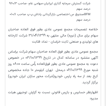
شركت گسترش سرمايه گذاري ايرانيان-سهامي عام- صاحب 920/3
درصد سهم
BFMصندوق س.اختصاصي بازارگرداني پاداش.پ.پ صاحب 010/1
درصد سهم
خلاصه تصمیمات مجمع عمومي عادي بطور فوق العاده صاحبان
سهام برای سال (دوره) مالی منتهی به 31/04/1399 شرکت کارخانه
هاي توليدي و صنعتي ثابت خراسان - نماد: قثابت
مجمع عمومي عادي بطور فوق العاده صاحبان سهام شرکت براساس
آگهی منتشره در سامانه کدال در تاریخ 03/10/1399 در خصوص
دعوت به مجمع عمومی عادی بطور فوق‌العاده راُس ساعت 08:00 روز
شنبه مورخ 06/10/1399 درمحل تهران کيلومتر 10 جاده مخصوص
کرج بعد از سه راه پارس خودرو(شرکت محور سازان ايران خودرو)
برگزار گردید.
اظهارنظر حسابرس و بازرس قانونی نسبت به گزارش توجیهی هیئت
مدیره: