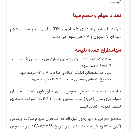
گردید.
تعداد سهام و حجم مبنا
شرکت تلیسه نمونه دارای 4 میلیارد و 994 میلیون سهم است و حجم
مبنا آن 7 میلیون و 618 هزار سهم می باشد.
سهامداران عمده تلیسه
شركت گسترش كشاورزي ودامپروري فردوس پارس-س.خ- صاحب
680/39 درصد سهم
بنياد مستضعفان انقلاب اسلامي صاحب 030/17 درصد سهم
مجموع اشخاص حقيقي صاحب 020/12 درصد سهم
خلاصه تصمیمات مجمع عمومي عادي بطور فوق العاده صاحبان
سهام برای سال (دوره) مالی منتهی به 30/12/1399 شرکت دامداري
تليسه نمونه - نماد: تليسه
مجمع عمومي عادي بطور فوق العاده صاحبان سهام شرکت براساس
آگهی منتشره در سامانه کدال در تاریخ 24/08/1399 در خصوص