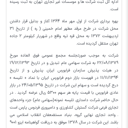
اداره كل ثبت شركت ها و موسسات غير تجاري تهران به ثبت رسيده
است.
بهره برداري شركت از اول مهر ماه 1364 آغاز و بدليل قرار داشتن
محل شركت در طرح مرقد مطهر امام خميني ( ره ) از تاريخ 31
ارديبهشت 1372 به محل قره تپه واقع در شهريار كيلومتر 2 جاده
تهران منتقل گرديده است.
شرکت به موجب صورتجلسه مجمع عمومی فوق العاده مورخ
22/08/1379 به شرکت سهامی عام تبدیل و در تاریخ 19/12/1393
در هیئت پذیرش سازمان فرابورس ایران پذیرش و از تاریخ
11/11/1394 در فهرست بازار دوم فرابورس ایران با نماد « تلیسه »
درج گردیده است و سهام این شرکت در تاریخ 24/05/1395 در بازار
عادی فرابورس با قیمت پایه هر سهم 5300 ریال عرضه گردید . در
حال حاضر شرکت دامداری تلیسه نمونه(سهامي عام) جزء واحدهای
تجاری فرعی شرکت گسترش کشاورزی و دامپروری فردوس پارس است
. واحد تجاری نهایی گروه، بنیاد مستضعفان انقلاب اسلامی می
باشد. این شرکت در سال 1378 موفق به دریافت گواهینامه ایزو 9001