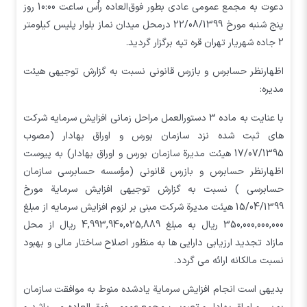
دعوت به مجمع عمومی عادی بطور فوق‌العاده راُس ساعت 10:00 روز
پنج شنبه مورخ 22/08/1399 درمحل ميدان نماز بلوار پليس کيلومتر
2 جاده شهريار تهران قره تپه برگزار گردید.
اظهارنظر حسابرس و بازرس قانونی نسبت به گزارش توجیهی هیئت
مدیره:
با عنایت به ماده 3 دستورالعمل مراحل زمانی افزایش سرمایه شرکت
های ثبت شده نزد سازمان بورس و اوراق بهادار (مصوب
17/07/1395 هیئت مدیرة سازمان بورس و اوراق بهادار) به پیوست
اظهارنظر حسابرس و بازرس قانونی (مؤسسه حسابرسی سازمان
حسابرسي ) نسبت به گزارش توجیهی افزایش سرمایة مورخ
15/04/1399 هیئت مدیرة شرکت مبنی بر لزوم افزایش سرمایه از مبلغ
350,000,000,000 ریال به مبلغ 4,993,940,025,889 ریال از محل
مازاد تجدید ارزیابی دارایی ها به منظور اصلاح ساختار مالي و بهبود
نسبت مالکانه ارائه می گردد.
بدیهی است انجام افزایش سرمایة یادشده منوط به موافقت سازمان