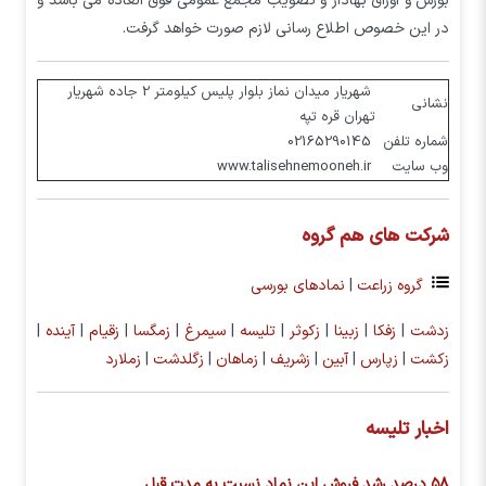
بورس و اوراق بهادار و تصویب مجمع عمومی فوق العاده می باشد و
در این خصوص اطلاع رسانی لازم صورت خواهد گرفت.
شهریار میدان نماز بلوار پلیس کیلومتر 2 جاده شهریار
نشانی
تهران قره تپه
شماره تلفن
02165290145
وب سایت
www.talisehnemooneh.ir
شرکت های هم گروه
گروه زراعت
|
نمادهای بورسی
زدشت
|
زفکا
|
زبینا
|
زکوثر
|
تلیسه
|
سیمرغ
|
زمگسا
|
زقیام
|
آینده
|
زکشت
|
زپارس
|
آبین
|
زشریف
|
زماهان
|
زگلدشت
|
زملارد
اخبار تلیسه
۵۸ درصد رشد فروش این نماد نسبت به مدت قبل