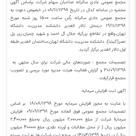
مجمع عمومی عادی سالیانه صاحبان سهام شرکت براساس آگهی
منتشره در سامانه کدال در تاریخ 08/11/1398 در خصوص دعوت به
مجمع عمومی عادی سالیانه راُس ساعت 15:00 روز شنبه مورخ
19/11/1398 درمحل تالار الغدير دانشکده مديريت دانشگاه
تهران،واقع در تقاطع بزرگراه جلال آل احمد و شهيد چمران،زير پل
نصر(گيشا)، دانشکده مديريت دانشگاه تهران،ساختمان الغدير،طبقه
اول،تالار الغدير برگزار گردید.
تصمیمات مجمع : صورت‌های مالی شرکت برای سال منتهی به
30/09/1398 و گزارش فعالیت هیئت مدیره مورد بررسی و تصویب
مجمع قرارگرفت .
آگهی ثبت افزایش سرمایه:
با عنایت به مجوز افزایش سرمایه مورخ 18/08/1398 بر اساس
تصمیمات مجمع عمومی فوق العاده مورخ 09/09/1398 افزایش
سرمایۀ شرکت از مبلغ 2,000,000 میلیون ریال به‌مبلغ 2,400,000
میلیون ریال ( از محل مطالبات و آورده نقدی مبلغ 400000 میلیون
ریال) در تاریخ 14/04/1399 در مرجع ثبت شرکت ها به ثبت رسیده