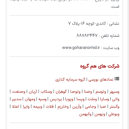
است.
نشانی : گاندی-کوچه 16-پلاک 7
شماره تلفن : 88783447
وب سایت : www.goharanomid.ir
شرکت های هم گروه
نمادهای بورسی
|
گروه سرمایه گذاری
وسپهر
|
وتوسم
|
وصنا
|
وتوصا
|
گوهران
|
وسکاب
|
آریان
|
وصنعت
|
واتی
|
وساپا
|
وملت
|
وپسا
|
وپویا
|
پردیس
|
وسپه
|
ومهان
|
سدبیر
|
وگستر
|
صبا
|
وجامی
|
وآرین
|
وخارزم
|
فلات
|
وبیمه
|
وایرا
|
اعتلا
|
وبوعلی
|
وبهمن
|
وکبهمن