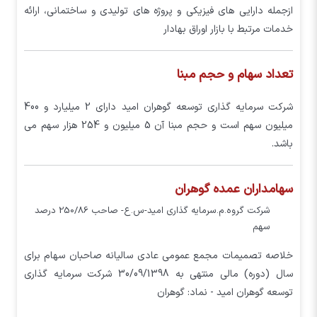
ازجمله دارایی های فیزیکی و پروژه های تولیدی و ساختمانی، ارائه
خدمات مرتبط با بازار اوراق بهادار
تعداد سهام و حجم مبنا
شرکت سرمایه گذاری توسعه گوهران امید دارای 2 میلیارد و 400
میلیون سهم است و حجم مبنا آن 5 میلیون و 254 هزار سهم می
باشد.
سهامداران عمده گوهران
شركت گروه.م.سرمايه گذاري اميد-س.ع- صاحب 250/86 درصد
سهم
خلاصه تصمیمات مجمع عمومی عادی سالیانه صاحبان سهام برای
سال (دوره) مالی منتهی به 30/09/1398 شرکت سرمايه گذاري
توسعه گوهران اميد - نماد: گوهران