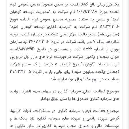
یک هزار ریالی بالغ گشته است. بر اساس مصوبه مجمع عمومی فوق
العاده مورخ 16/۰۹/1388 نام شرکت به "مدیریت توسعه گوهران
امید" و سپس به استناد مصوبه مجمع عمومی فوق العاده مورخ
11/۰۳/۱394 نام شرکت به "سرمایه گذاری توسعه گوهران امید"
(سهامی عام) تغییر یافت. مرکز اصلی شرکت در خیابان گاندی کوچه
شانزدهم پلاک ۷ می باشد. شرکت در تاریخ 24/۰۱/1394 نزد سازمان
بورس با شماره ۱۱۳۲۲ ثبت و همچنین در تاریخ 01/۰۶/1394 به
عنوان پنجاه و یکمین شرکت در فهرست نرخ های بازار اول فرابورس
ایران با نماد "گوهران" درج گردید.. ۵ درصد از کل سهام شرکت
(معادل یکصد میلیون سهم) برای اولین بار در تاریخ 30/۰۳/1395
به قیمت هر سهم ۱۰۸۰ ریال عرضه اولیه شد.
موضوع فعالیت اصلی: سرمایه گذاری در سهام، سهم الشرکه، واحد
های سرمایه گذاری صندوق ها یا سایر اوراق بهادار
موضوع فعالیت فرعی: سرمایه گذاری در مسکوکات، فلزات گرانبها،
گواهی سپرده بانکی و سپرده های سرمایه گذاری نزد بانک ها و
موسسات مالی و اعتباری مجاز، سرمایه گذاری در سایر دارایی ها