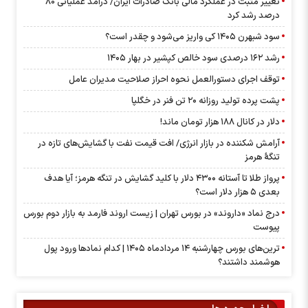
تغییر مثبت در عملکرد مالی بانک صادرات ایران/ درآمد عملیاتی 80
درصد رشد کرد
سود شبهرن ۱۴۰۵ کی واریز می‌شود و چقدر است؟
رشد ۱۶۲ درصدی سود خالص کپشیر در بهار ۱۴۰۵
توقف اجرای دستورالعمل نحوه احراز صلاحیت مدیران عامل
پشت پرده تولید روزانه ۲۰ تن فنر در خگلپا
دلار در کانال ۱۸۸ هزار تومان ماند!
آرامش شکننده در بازار انرژی/ افت قیمت نفت با گشایش‌های تازه در
تنگۀ هرمز
پرواز طلا تا آستانه ۴۳۰۰ دلار با کلید گشایش در تنگه هرمز؛ آیا هدف
بعدی ۵ هزار دلار است؟
درج نماد «داروند» در بورس تهران | زیست اروند فارمد به بازار دوم بورس
پیوست
ترین‌های بورس چهارشنبه ۱۴ مردادماه ۱۴۰۵ | کدام نماد‌ها ورود پول
هوشمند داشتند؟