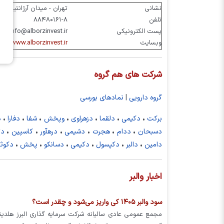
نشانی
تهران - میدان آرژانتین - خ
تلفن
۸۸۴۸۰۱۶۱-۸
پست الکترونیکی
info@alborzinvest.ir
وبسایت
www.alborzinvest.ir
شرکت های هم گروه
گروه دارویی
|
نمادهای بورسی
برکت
•
دکیمی
•
دلقما
•
دزهراوی
•
وپخش
•
شفا
•
دفارا
•
د
دسبحان
•
ددام
•
هجرت
•
دشیمی
•
درهآور
•
کاسپین
•
دت
دامین
•
دالبر
•
دکپسول
•
دکیمی
•
دسانکو
•
پخش
•
دکوثر
اخبار والبر
سود والبر ۱۴۰۵ کی واریز می‌شود و چقدر است؟