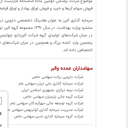
موضوع شرکت براساس دوّمین ماده اساسنامه عبارتست از س
فروش سهام آن‌ها و خرید و فروش اوراق بهادار و اوراق قرض
سرمایه گذاری البرز به عنوان هلدینگ تخصصی دارویی در 
در میان شرکت‌های تولیدی گروه شرکت البرزدارو چهارمی
پنجمین وارد کننده بزرگ و همچنین در میان شرکت‌های تو
اختصاص داده اند.
سهامداران عمده والبر
شركت دارويي بركت-سهامي خاص
شركت سرمايه گذاري ملي ايران-سهامي عام
شركت بيمه مركزي جمهوري اسلامي ايران
شركت گروه مالي پارسيان-سهامي خاص
شركت گروه توسعه مالي مهرآيندگان-سهامي عام
شركت مديريت سرمايه گذاري كوثربهمن-سهامي خاص
ع
شركت گروه سرمايه گذاري تدبير-سهامي خاص
ب