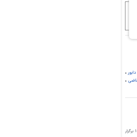
دابور
•
اضی
•
مجمع عمومی عادی سالیانه شرکت سرمايه‌ گذاري‌ البرز هلدينگ‌ (والبر) با نماد والبر براساس آگهی منتشره در سامانه کدال در تاریخ 1405/04/08 برگزار