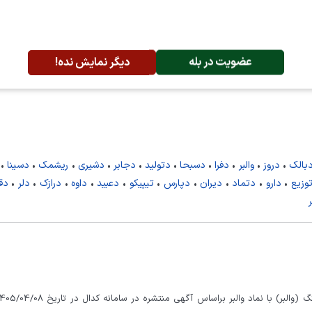
یابان احمدقصیر - خیابان پنجم - پلاک ۱۱
عضویت در بله
دیگر نمایش نده!
بالک
•
دروز
•
والبر
•
دفرا
•
دسبحا
•
دتولید
•
دجابر
•
دشیری
•
ریشمک
•
دسینا
•
وزیع
•
دارو
•
دتماد
•
دیران
•
دپارس
•
تیپیکو
•
دعبید
•
داوه
•
درازک
•
دلر
•
دق