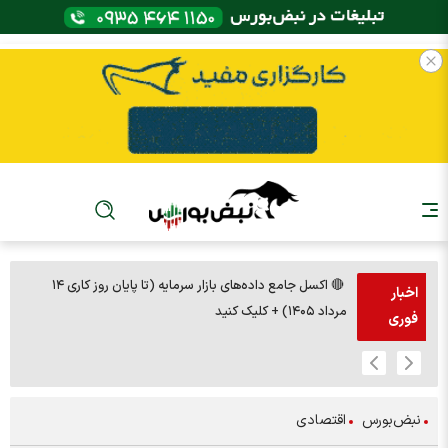
🔴 اکسل جامع داده‌های بازار سرمایه (تا پایان روز کاری ۱۴
🚨مس 14000
اخبار
مرداد ۱۴۰۵) + کلیک کنید
فوری
نبض‌بورس
اقتصادی