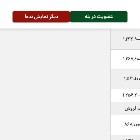
825,911
عضویت در بله
دیگر نمایش نده!
1,119,30
1,144,90
1,267,60
1,561,10
1,256,40
ف فروش
868,000