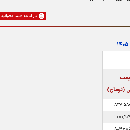
در ادامه حتما بخوانید
یمت
ی (تومان)
838,588
1,080,92
803,585