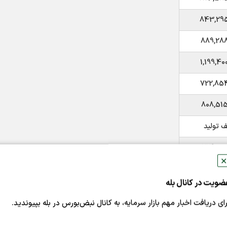
843,295
889,288
1,199,40
722,854
808,515
 تولید
779,200
✕
732,780
ضویت در کانال بله
829,400
رای دریافت اخبار مهم بازار سرمایه، به کانال نبض‌بورس در بله بپیوندید.
797,831