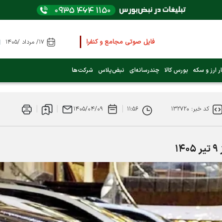
فایل صوتی مجامع و کنفرانس ها
را از اینجا گوش کنید
۱۷/ مرداد /۱۴۰۵
عرضه اولیه بعدی کدام نماد است؟ (کلیک کنید)
ر ارز و سکه
بورس کالا
چندرسانه‌ای
نبض‌پلاس
شرکت‌ها
فوری:
پرداخت وام 200 میلیونی بورس از روز شنبه ۹ خرداد ۱۴۰۵
کد خبر: ۱۳۲۷۲۰
۱۱:۵۶
۱۴۰۵/۰۴/۰۹
فوری:
شاخص کل کانال 4 میلیون واحد را رد کرد
۱