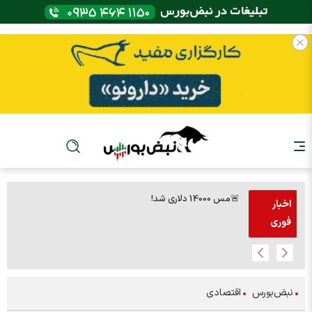
🚨مس 14000 دلاری شد!
🚨پز
اخبار
فوری
نبض‌بورس
اقتصادی