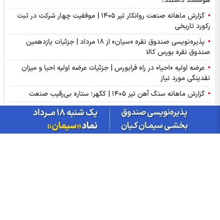
هوشمند داشتند؟
گزارش ماهانه صنعت روانکار تیر ۱۴۰۵ | موفقیت چهار شرکت در ثبت
رکورد تاریخی
پذیره‌نویسی صندوق نقره «سیان» از ۱۸ مرداد | جزئیات یازدهمین
صندوق نقره بورس کالا
عرضه اولیه «احیا» در راه فرابورس | جزئیات عرضه اولیه احیا و میزان
نقدینگی مورد نیاز
گزارش ماهانه سنگ آهن تیر ۱۴۰۵ | کگهر؛ ستاره بی‌رقیب صنعت
گزارش مجامع بورسی ۱۴ مرداد ۱۴۰۵ | از سود ۴ تا ۲۳ ریالی تا عدم
تصویب صورت‌های مالی این نماد‌ها
سبزپوشی بورسی با خبر توافق ایران و عمان/ پیش بینی شنبه 17
مرداد ماه
از درآمد ثابت تا طلا؛ آشنایی با صندوق‌های سرمایه‌گذاری ترنج
بازار گوگرد چین وارد فاز اصلاح شد؛ ضعف تقاضای کودهای فسفاته
ادامه دارد
ریزش دلار و صعود بورس، امروز در بازارها چه گذشت؟
سود فجام ۱۴۰۵ کی واریز می‌شود و چقدر است؟