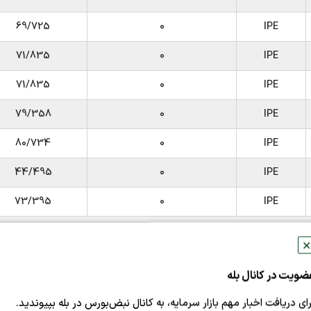
69/725
0
IPE
71/835
0
IPE
71/835
0
IPE
79/358
0
IPE
80/734
0
IPE
44/495
0
IPE
73/395
0
IPE
 ۸ تیر ۱۴۰۵ مشخص شد. غلبه ثبات بر بازار میلگرد نشان می‌دهد پس از اصلاحات هفت
✕
ار مشخص‌تر شدن روند متغیرهای اثرگذار از تغییرات گسترده قی
ضویت در کانال بله
برخی محصولات نیز بیانگر آن است که بازار هنوز به یک مسیر و
رای دریافت اخبار مهم بازار سرمایه، به کانال نبض‌بورس در بله بپیوندید.