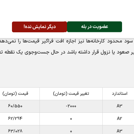
، موجودی انبار و سطح تقاضای خود، سیاست قیمتی متفاوتی را د
عضویت در بله
دیگر نمایش نده!
 تقاضای سرمایه‌ای همچنان در سطح پایینی قرار داشته باشد، 
ود محدود کارخانه‌ها نیز اجازه افت فراگیر قیمت‌ها را نمی‌دهد
یر صعود یا نزول قرار داشته باشد در حال جست‌وجوی یک نقطه ت
استاندارد
تغییر قیمت (تومان)
قیمت (تومان)
60/550
2000-
A3
62/294
0
A2
63/028
0
A3