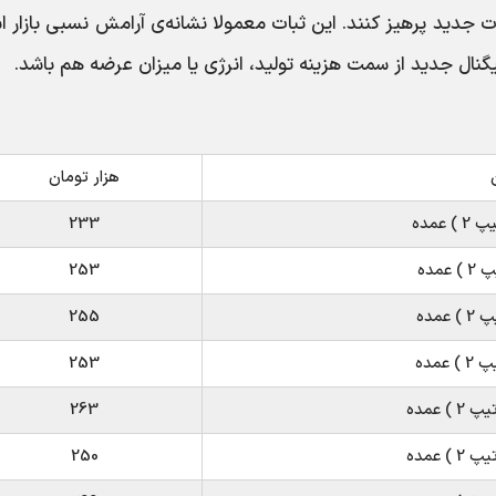
 جدید پرهیز کنند. این ثبات معمولا نشانه‌ی آرامش نسبی بازار 
یگنال جدید از سمت هزینه تولید، انرژی یا میزان عرضه هم باشد.
هزار تومان
عمده
233
مده
253
مده
255
عمده
253
 عمده
263
 عمده
250