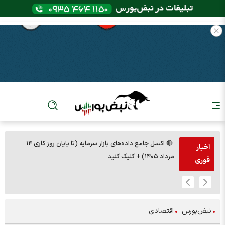
🔴 اکسل جامع داده‌های بازار سرمایه (تا پایان روز کاری ۱۴
🚨مس 14000
اخبار
مرداد ۱۴۰۵) + کلیک کنید
فوری
نبض‌بورس
اقتصادی