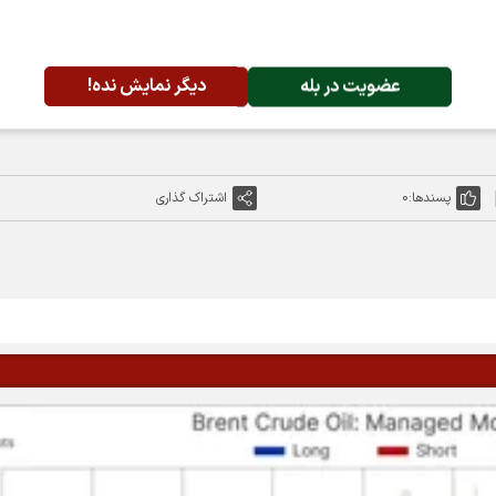
عضویت در بله
دیگر نمایش نده!
پسندها:
0
اشتراک گذاری