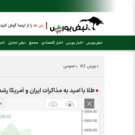
فایل صوتی مجامع و کنفرانس ها
را از اینجا گوش کنید
عرضه اولیه بعدی کدام نماد است؟ (کلیک کنید)
نبض‌بورس
اخبار بورس
اخبار اقتصادی
مجمع
نبض تحلیل
اخبا
فوری:
پرداخت وام 200 میلیونی بورس از روز شنبه ۹ خرداد ۱۴۰۵
بورس کالا
عمومی
فوری:
شاخص کل کانال 4 میلیون واحد را رد کرد
طلا با امید به مذاکرات ایران و آمریکا ر