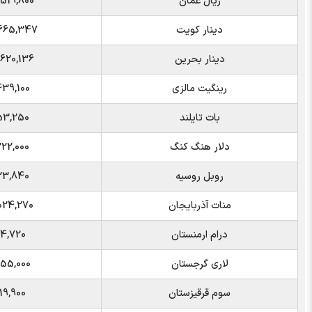
ریال عمان
4,519,800
دینار کویت
5,665,347
دینار بحرین
4,620,136
رینگیت مالزی
439,100
بات تایلند
53,250
دلار هنگ کنگ
222,000
روبل روسیه
23,840
منات آذربایجان
1,024,270
درام ارمنستان
4,720
لاری گرجستان
655,000
سوم قرقیزستان
19,900