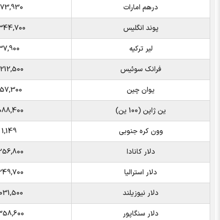
درهم امارات
473,930
پوند انگلیس
2,344,700
لیر ترکیه
37,900
فرانک سوئیس
2,212,500
یوان چین
257,300
ین ژاپن (100 ین)
1,088,400
وون کره جنوبی
1,149
دلار کانادا
1,256,800
دلار استرالیا
1,249,700
دلار نیوزیلند
1,031,500
دلار سنگاپور
1,358,600