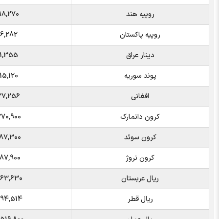
روپیه هند
18,270
روپیه پاکستان
6,282
دینار عراق
1,355
پوند سوریه
15,120
افغانی
27,256
کرون دانمارک
270,900
کرون سوئد
187,300
کرون نروژ
187,900
ریال عربستان
463,630
ریال قطر
494,514