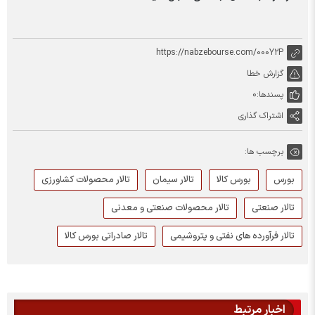
https://nabzebourse.com/000Y2P
گزارش خطا
پسندها:
0
اشتراک گذاری
برچسب ها:
بورس
بورس کالا
تالار سیمان
تالار محصولات کشاورزی
تالار صنعتی
تالار محصولات صنعتی و معدنی
تالار فرآورده های نفتی و پتروشیمی
تالار صادراتی بورس کالا
اخبار مرتبط