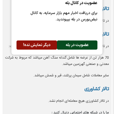
عضویت در کانال بله
تالار خودرو
برای دریافت اخبار مهم بازار سرمایه، به کانال
نبض‌بورس در بله بپیوندید.
در تالار خودرو معامله ای انجام نشد.
تالار صادراتی بورس کالا
عضویت در بله
دیگر نمایش نده!
در تالار صادراتی
102 هزار و 971 تن
محصول مورد دادوستد قرار گرفت:
70 هزار تن از عرضه ها شامل گندله سنگ آهن میباشد که مربوط به شرکت
معدنی و صنعتی گهرزمین میباشد.
سایر معاملات شامل سیمان پرتلند، قیر و شمش میباشد.
تالار کشاورزی
در تالار کشاورزی هیچ معامله‌ای انجام نشد.
ما را در شبکه های اجتماعی دنبال کنید :