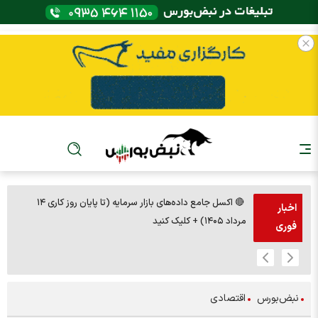
🔴 اکسل جامع داده‌های بازار سرمایه (تا پایان روز کاری ۱۴
🚨مس 14000
اخبار
مرداد ۱۴۰۵) + کلیک کنید
فوری
نبض‌بورس
اقتصادی