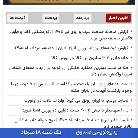
آخرین اخبار
پربازدید
پربحث
قیمت ها
گزارش ماهانه صنعت سرب و روی تیر ۱۴۰۵ | رکوردشکنی کاما و فرآور،
فگستر ضعیف ترین روند
گزارش عرضه‌های روزانه بورس انرژی ایران | هفدهم مردادماه ۱۴۰۵
جابه‌جایی ۳.۳ میلیون تن کالا در بورس کالا
طلا در مسیر بهترین عملکرد هفتگی از ژانویه؛ بازار به داده‌های اشتغال
آمریکا واکنش نشان داد
نفت هفته‌ای پرنوسان را پشت سر گذاشت؛ افت بیش از ۷ درصدی با
وجود بازگشت قیمت در پایان هفته
تجارت روسیه با ایران رونق می گیرد؛ واردات غلات در اولویت
با ۱۰ سهامدار با بیش از ۲۰۰ همت دارایی در بورس آشنا شوید
قیمت دلار امروز شنبه ۱۷ مردادماه ۱۴۰۵ | نرخ حواله دلار به کانال
بالاتر صعود کرد
سود وتوشه ۱۴۰۵ کی واریز می‌شود و چقدر است؟