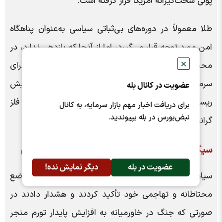
پولی سخت‌گیرانه آمریکا قرار گرفته است.
طلا معمولاً در دوره‌های بی‌ثباتی سیاسی به‌عنوان پناهگاه
امن مورد توجه قرار می‌گیرد، اما از آنجا که بازدهی ندارد، در
✕
محیطی با نرخ‌های بهره بالا جذابیت کمتری برای
سرمایه‌گذاران پیدا می‌کند. به همین دلیل، افزایش
عضویت در کانال بله
ریسک‌های ژئوپلیتیک نتوانسته مانع افت قیمت این فلز
برای دریافت اخبار مهم بازار سرمایه، به کانال
نبض‌بورس در بله بپیوندید.
گرانبها شود.
سیگنال‌های فدرال رزرو و انتظار برای داده‌های اشتغال
عضویت در بله
دیگر نمایش نده!
سیاست‌گذاران فدرال‌رزرو روز جمعه بار دیگر بر موضع
محتاطانه و تهاجمی خود تأکید کردند و هشدار دادند در
صورتی که جنگ در خاورمیانه به افزایش پایدار تورم منجر