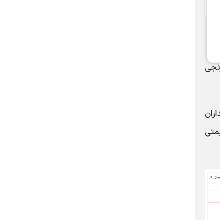
رنجی
برای سهامداران
یمتی