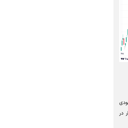
صعودی
 در