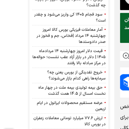
چه گذشت؟
سود فجام ۱۴۰۵ کی واریز می‌شود و چقدر
ان
است؟
صد
آمار معاملات فیزیکی بورس کالا امروز
چهارشنبه ۱۴ مرداد |فخاس، جم و فخوز در
صدر دادوستد‌ها
قیمت دلار امروز چهارشنبه ۱۴ مردادماه
۱۴۰۵ | دلار در بازار آزاد عقب نشست؛ حواله‌ها
در مرکز مبادله بالا رفتند
خروج نقدینگی از بورس یعنی چه؟
سرمایه‌ها راهی کدام بازار می‌شوند؟
حق بیمه تولیدی بیمه ملت در چهار ماه
نخست امسال از 14.5 همت گذشت
عرضه مستقیم محصولات ایرانول در ایام
خص‌
اربعین
برای
ارزش ۷۷.۶ میلیارد تومانی معاملات زعفران
در بورس کالا
الی