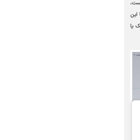
ست،
ه تا این
ک یا