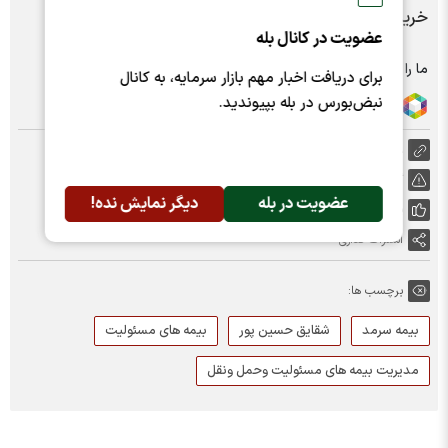
خریداری و دسترسی سریع به خدمات مد نظر قرار گیرد.
عضویت در کانال بله
ما را در شبکه های اجتماعی دنبال کنید :
برای دریافت اخبار مهم بازار سرمایه، به کانال
نبض‌بورس در بله بپیوندید.
https://nabzebourse.com/000Me8
گزارش خطا
عضویت در بله
دیگر نمایش نده!
پسندها:
0
اشتراک گذاری
برچسب ها:
بیمه سرمد
شقایق حسین پور
بیمه های مسئولیت
مدیریت بیمه های مسئولیت وحمل ونقل