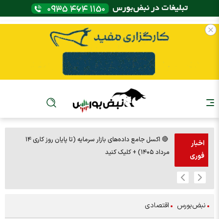
🔴 اکسل جامع داده‌های بازار سرمایه (تا پایان روز کاری ۱۴
🚨مس 14000
اخبار
مرداد ۱۴۰۵) + کلیک کنید
فوری
نبض‌بورس
اقتصادی