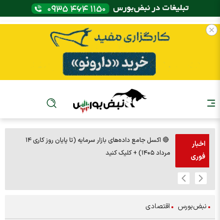
🔴 اکسل جامع داده‌های بازار سرمایه (تا پایان روز کاری ۱۴
🚨مس 14000
اخبار
مرداد ۱۴۰۵) + کلیک کنید
فوری
نبض‌بورس
اقتصادی