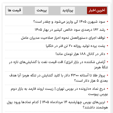
آخرین اخبار
پربازدید
پربحث
قیمت ها
سود شبهرن ۱۴۰۵ کی واریز می‌شود و چقدر است؟
رشد ۱۶۲ درصدی سود خالص کپشیر در بهار ۱۴۰۵
توقف اجرای دستورالعمل نحوه احراز صلاحیت مدیران عامل
پشت پرده تولید روزانه ۲۰ تن فنر در خگلپا
دلار در کانال ۱۸۸ هزار تومان ماند!
آرامش شکننده در بازار انرژی/ افت قیمت نفت با گشایش‌های تازه در
تنگۀ هرمز
پرواز طلا تا آستانه ۴۳۰۰ دلار با کلید گشایش در تنگه هرمز؛ آیا هدف
بعدی ۵ هزار دلار است؟
درج نماد «داروند» در بورس تهران | زیست اروند فارمد به بازار دوم
بورس پیوست
ترین‌های بورس چهارشنبه ۱۴ مردادماه ۱۴۰۵ | کدام نماد‌ها ورود پول
هوشمند داشتند؟