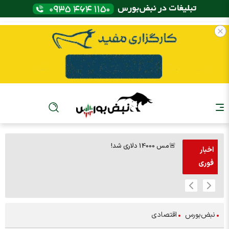
🚨مس 14000 دلاری شد!
🚨پز
اخبار
فوری
نبض‌بورس
اقتصادی