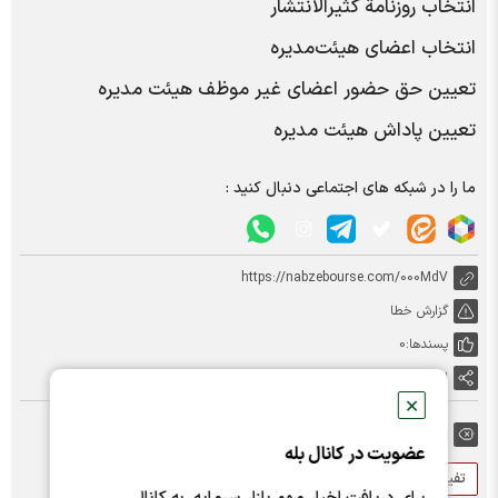
انتخاب روزنامة کثیر‌الانتشار
انتخاب اعضای هیئت‌مدیره
تعیین حق حضور اعضای غیر موظف هیئت مدیره
تعیین پاداش هیئت مدیره
ما را در شبکه های اجتماعی دنبال کنید :
https://nabzebourse.com/000MdV
گزارش خطا
پسندها:
0
اشتراک گذاری
✕
برچسب ها:
عضویت در کانال بله
تفیرو
مجمع
مجمع عمومی