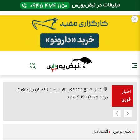
🔴 اکسل جامع داده‌های بازار سرمایه (تا پایان روز کاری ۱۴
🚨مس 14000
اخبار
مرداد ۱۴۰۵) + کلیک کنید
فوری
نبض‌بورس
اقتصادی