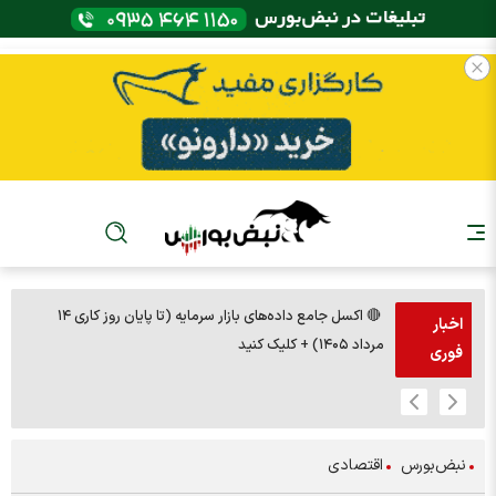
🔴 اکسل جامع داده‌های بازار سرمایه (تا پایان روز کاری ۱۴
🚨مس 14000
اخبار
مرداد ۱۴۰۵) + کلیک کنید
فوری
نبض‌بورس
اقتصادی