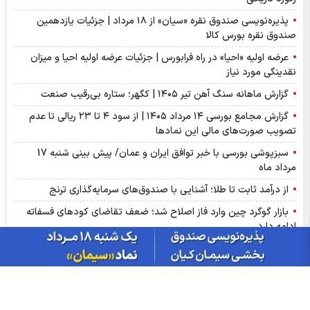
پذیره‌نویسی صندوق نقره «سیان» از ۱۸ مرداد | جزئیات یازدهمین
صندوق نقره بورس کالا
عرضه اولیه «احیا» در راه فرابورس | جزئیات عرضه اولیه احیا و میزان
نقدینگی مورد نیاز
گزارش ماهانه سنگ آهن تیر ۱۴۰۵ | کگهر؛ ستاره بی‌رقیب صنعت
گزارش مجامع بورسی ۱۴ مرداد ۱۴۰۵ | از سود ۴ تا ۲۳ ریالی تا عدم
تصویب صورت‌های مالی این نماد‌ها
سبزپوشی بورسی با خبر توافق ایران و عمان/ پیش بینی شنبه 17
مرداد ماه
از درآمد ثابت تا طلا؛ آشنایی با صندوق‌های سرمایه‌گذاری ترنج
بازار گوگرد چین وارد فاز اصلاح شد؛ ضعف تقاضای کودهای فسفاته
ادامه دارد
ریزش دلار و صعود بورس، امروز در بازارها چه گذشت؟
سود فجام ۱۴۰۵ کی واریز می‌شود و چقدر است؟
آمار معاملات فیزیکی بورس کالا امروز چهارشنبه ۱۴ مرداد |فخاس، جم
و فخوز در صدر دادوستد‌ها