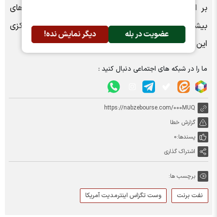
بر اساس گزارش رویترز، بازارها آماده می‌شوند سیگنال‌های
بیشتر از داده‌های تورم آمریکا و اظهارات مقامات بانک مرکزی
عضویت در بله
دیگر نمایش نده!
این کشور در هفته جاری دریافت کنند. | خبرگزاری ایسنا
ما را در شبکه های اجتماعی دنبال کنید :
https://nabzebourse.com/000MUQ
گزارش خطا
پسندها:
0
اشتراک گذاری
برچسب ها:
نفت برنت
وست تگزاس اینترمدیت آمریکا