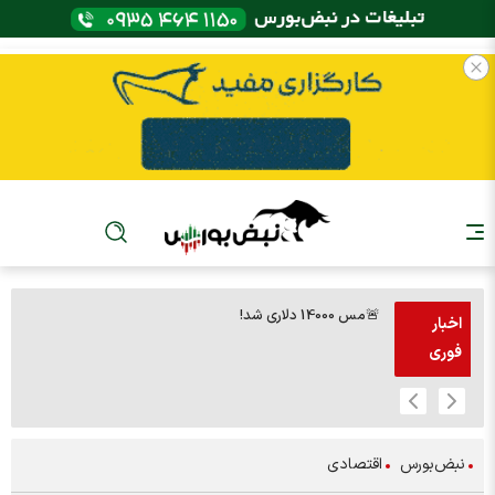
🚨مس 14000 دلاری شد!
🚨پز
اخبار
فوری
نبض‌بورس
اقتصادی