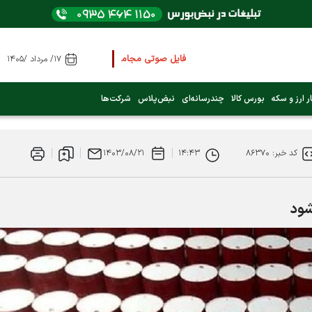
فایل صوتی مجامع و کنفرانس ها
را از اینجا گوش کنید
۱۷/ مرداد /۱۴۰۵
عرضه اولیه بعدی کدام نماد است؟ (کلیک کنید)
ر ارز و سکه
بورس کالا
چندرسانه‌ای
نبض‌پلاس
شرکت‌ها
فوری:
پرداخت وام 200 میلیونی بورس از روز شنبه ۹ خرداد ۱۴۰۵
کد خبر: ۸۶۳۷۰
۱۴:۴۳
۱۴۰۳/۰۸/۲۱
فوری:
شاخص کل کانال 4 میلیون واحد را رد کرد
شود