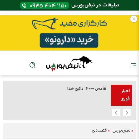
🚨مس 14000 دلاری شد!
🚨پز
اخبار
فوری
نبض‌بورس
اقتصادی