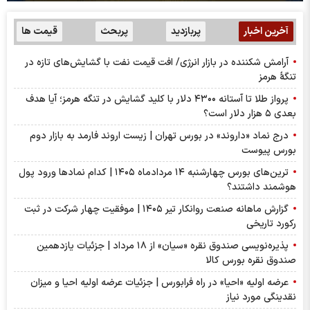
آخرین اخبار
پربازدید
پربحث
قیمت ها
آرامش شکننده در بازار انرژی/ افت قیمت نفت با گشایش‌های تازه در
تنگۀ هرمز
پرواز طلا تا آستانه ۴۳۰۰ دلار با کلید گشایش در تنگه هرمز؛ آیا هدف
بعدی ۵ هزار دلار است؟
درج نماد «داروند» در بورس تهران | زیست اروند فارمد به بازار دوم
بورس پیوست
ترین‌های بورس چهارشنبه ۱۴ مردادماه ۱۴۰۵ | کدام نماد‌ها ورود پول
هوشمند داشتند؟
گزارش ماهانه صنعت روانکار تیر ۱۴۰۵ | موفقیت چهار شرکت در ثبت
رکورد تاریخی
پذیره‌نویسی صندوق نقره «سیان» از ۱۸ مرداد | جزئیات یازدهمین
صندوق نقره بورس کالا
عرضه اولیه «احیا» در راه فرابورس | جزئیات عرضه اولیه احیا و میزان
نقدینگی مورد نیاز