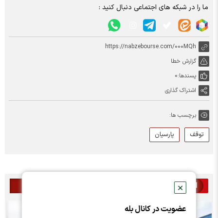
ما را در شبکه های اجتماعی دنبال کنید :
https://nabzebourse.com/000MQh
گزارش خطا
پسندها:
0
اشتراک گذاری
برچسب ها:
توقف
پارسیان
اخبار مرتبط
✕
عضویت در کانال بله