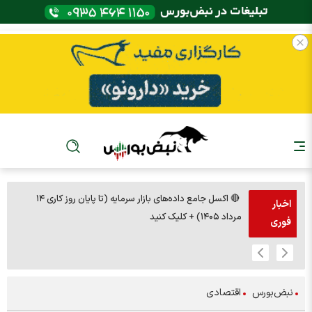
🔴 اکسل جامع داده‌های بازار سرمایه (تا پایان روز کاری ۱۴
🚨مس 14000
اخبار
مرداد ۱۴۰۵) + کلیک کنید
فوری
نبض‌بورس
اقتصادی