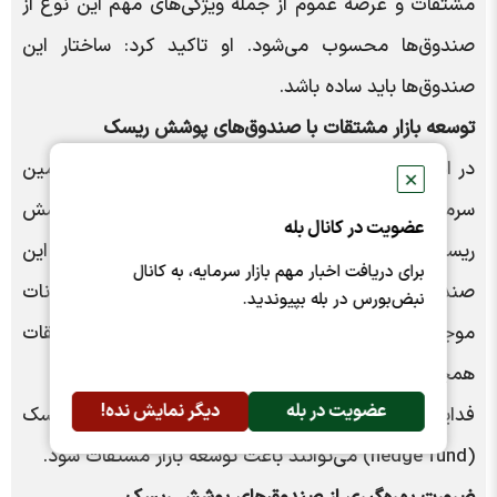
مشتقات و عرضه عموم از جمله ویژگی‌های مهم این نوع از
صندوق‌ها محسوب می‌شود. او تاکید کرد: ساختار این
صندوق‌ها باید ساده باشد.
توسعه بازار مشتقات با صندوق‌های پوشش ریسک
در ادامه این پنل تخصصی، میثم فدایی، مدیر عامل تامین
✕
سرمایه دماوند نیز با تاکید براین‌که صندوق‌های پوشش
عضویت در کانال بله
ریسک( hedge fund) دارای کارمزد ثابت هستند ، گفت: این
برای دریافت اخبار مهم بازار سرمایه، به کانال
صندوق‌ها از سال ۱۹۹۷ وارد بازار شدند. با توجه به نوسانات
نبض‌بورس در بله بپیوندید.
موجود و افزایش انحراف معیار بازار سرمایه، بازار مشتقات
همچنان برای سرمایه‌گذاری جذاب است.
عضویت در بله
دیگر نمایش نده!
فدایی در عین حال توضیح داد: صندوق‌های پوشش ریسک
(hedge fund) می‌توانند باعث توسعه بازار مشتقات شود.