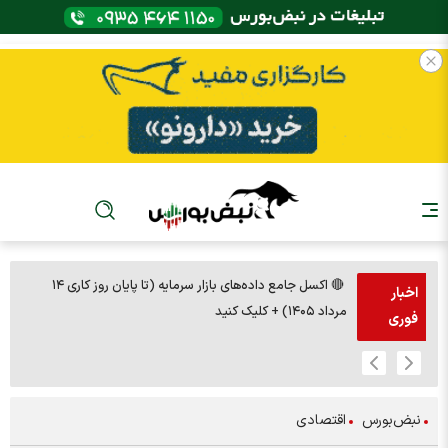
🔴 اکسل جامع داده‌های بازار سرمایه (تا پایان روز کاری ۱۴
🚨مس 14000
اخبار
مرداد ۱۴۰۵) + کلیک کنید
فوری
نبض‌بورس
اقتصادی