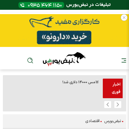
🚨مس 14000 دلاری شد!
🚨پز
اخبار
فوری
نبض‌بورس
اقتصادی