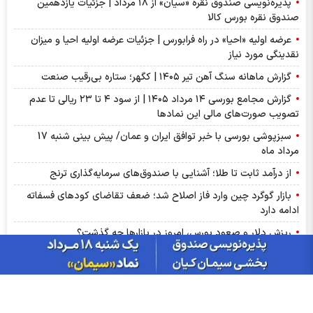
پذیره‌نویسی صندوق نقره «سیان» از ۱۸ مرداد | جزئیات یازدهمین
صندوق نقره بورس کالا
عرضه اولیه «احیا» در راه فرابورس | جزئیات عرضه اولیه احیا و میزان
نقدینگی مورد نیاز
گزارش ماهانه سنگ آهن تیر ۱۴۰۵ | کگهر؛ ستاره بی‌رقیب صنعت
گزارش مجامع بورسی ۱۴ مرداد ۱۴۰۵ | از سود ۴ تا ۲۳ ریالی تا عدم
تصویب صورت‌های مالی این نماد‌ها
سبزپوشی بورسی با خبر توافق ایران و عمان/ پیش بینی شنبه 17
مرداد ماه
از درآمد ثابت تا طلا؛ آشنایی با صندوق‌های سرمایه‌گذاری ترنج
بازار گوگرد چین وارد فاز اصلاح شد؛ ضعف تقاضای کودهای فسفاته
ادامه دارد
ریزش دلار و صعود بورس، امروز در بازارها چه گذشت؟
سود فجام ۱۴۰۵ کی واریز می‌شود و چقدر است؟
آمار معاملات فیزیکی بورس کالا امروز چهارشنبه ۱۴ مرداد |فخاس، جم
و فخوز در صدر دادوستد‌ها