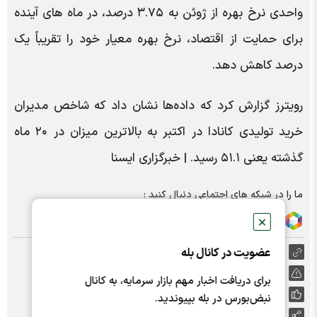
واحدی نرخ بهره از ژوئن به ۳.۷۵ درصد، در ماه های آینده
برای حمایت از اقتصاد، نرخ بهره معیار خود را تقریباً یک
درصد کاهش دهد.
رویترز گزارش کرد که داده‌ها نشان داد که شاخص مدیران
خرید تولیدی کانادا در اکتبر به بالاترین میزان در ۲۰ ماه
گذشته یعنی ۵۱.۱ رسید. | خبرگزاری ایسنا
ما را در شبکه های اجتماعی دنبال کنید :
✕
عضویت در کانال بله
https://nabzebourse.com/000MO3
گزارش خطا
برای دریافت اخبار مهم بازار سرمایه، به کانال
پسندها:
0
نبض‌بورس در بله بپیوندید.
اشتراک گذاری