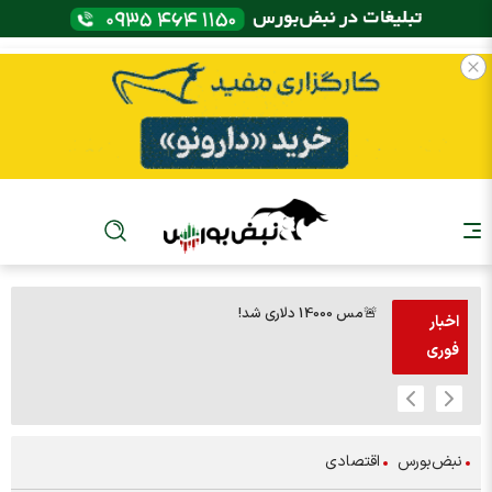
🚨مس 14000 دلاری شد!
🚨پز
اخبار
فوری
نبض‌بورس
اقتصادی