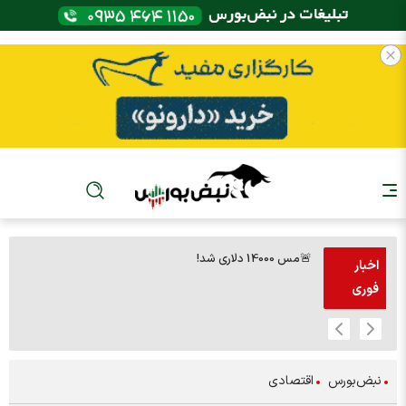
🚨مس 14000 دلاری شد!
🚨پز
اخبار
فوری
نبض‌بورس
اقتصادی