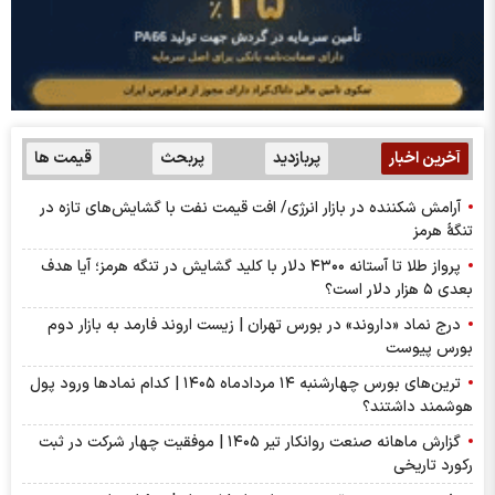
آخرین اخبار
پربازدید
پربحث
قیمت ها
آرامش شکننده در بازار انرژی/ افت قیمت نفت با گشایش‌های تازه در
تنگۀ هرمز
پرواز طلا تا آستانه ۴۳۰۰ دلار با کلید گشایش در تنگه هرمز؛ آیا هدف
بعدی ۵ هزار دلار است؟
درج نماد «داروند» در بورس تهران | زیست اروند فارمد به بازار دوم
بورس پیوست
ترین‌های بورس چهارشنبه ۱۴ مردادماه ۱۴۰۵ | کدام نماد‌ها ورود پول
هوشمند داشتند؟
گزارش ماهانه صنعت روانکار تیر ۱۴۰۵ | موفقیت چهار شرکت در ثبت
رکورد تاریخی