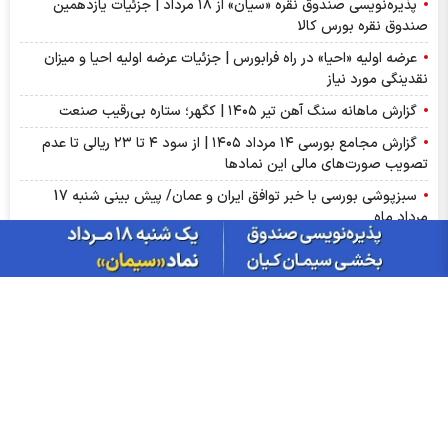
پذیره‌نویسی صندوق نقره «سیان» از ۱۸ مرداد | جزئیات یازدهمین
صندوق نقره بورس کالا
عرضه اولیه «احیا» در راه فرابورس | جزئیات عرضه اولیه احیا و میزان
نقدینگی مورد نیاز
گزارش ماهانه سنگ آهن تیر ۱۴۰۵ | کگهر؛ ستاره بی‌رقیب صنعت
گزارش مجامع بورسی ۱۴ مرداد ۱۴۰۵ | از سود ۴ تا ۲۳ ریالی تا عدم
تصویب صورت‌های مالی این نماد‌ها
سبزپوشی بورسی با خبر توافق ایران و عمان/ پیش بینی شنبه 17
مرداد ماه
از درآمد ثابت تا طلا؛ آشنایی با صندوق‌های سرمایه‌گذاری ترنج
بازار گوگرد چین وارد فاز اصلاح شد؛ ضعف تقاضای کودهای فسفاته
ادامه دارد
ریزش دلار و صعود بورس، امروز در بازارها چه گذشت؟
سود فجام ۱۴۰۵ کی واریز می‌شود و چقدر است؟
آمار معاملات فیزیکی بورس کالا امروز چهارشنبه ۱۴ مرداد |فخاس، جم
و فخوز در صدر دادوستد‌ها