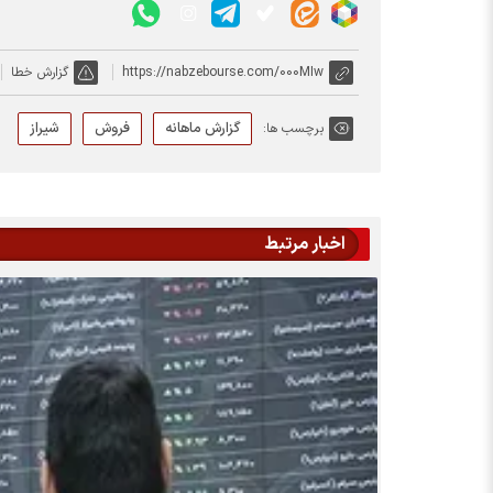
https://nabzebourse.com/000MIw
گزارش خطا
گزارش ماهانه
فروش
شیراز
برچسب ها:
اخبار مرتبط