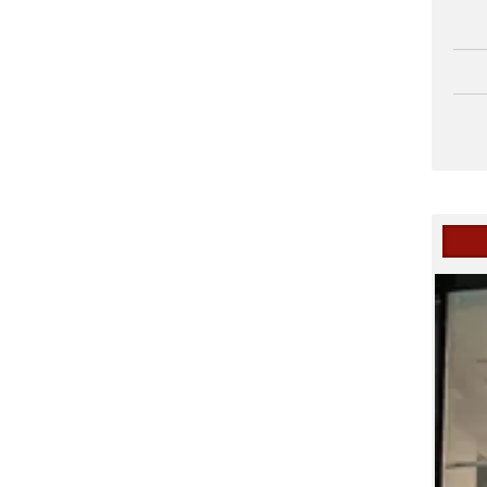
شکایت تپسی از اسنپ به دلیل ایجاد انحصار در سفارش آنلاین غ