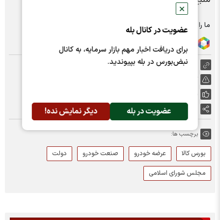
✕
ما را در شبکه های اجتماعی دنبال کنید :
عضویت در کانال بله
برای دریافت اخبار مهم بازار سرمایه، به کانال
نبض‌بورس در بله بپیوندید.
https://nabzebourse.com/000MI1
گزارش خطا
پسندها:
0
اشتراک گذاری
عضویت در بله
دیگر نمایش نده!
برچسب ها:
بورس کالا
عرضه خودرو
صنعت خودرو
دولت
مجلس شورای اسلامی