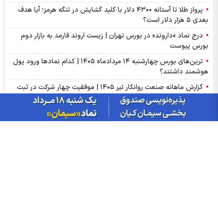
پرواز طلا تا آستانه ۴۳۰۰ دلار با کلید گشایش در تنگه هرمز؛ آیا هدف
بعدی ۵ هزار دلار است؟
درج نماد «داروند» در بورس تهران | زیست اروند فارمد به بازار دوم
بورس پیوست
ترین‌های بورس چهارشنبه ۱۴ مردادماه ۱۴۰۵ | کدام نماد‌ها ورود پول
هوشمند داشتند؟
گزارش ماهانه صنعت روانکار تیر ۱۴۰۵ | موفقیت چهار شرکت در ثبت
رکورد تاریخی
پذیره‌نویسی صندوق نقره «سیان» از ۱۸ مرداد | جزئیات یازدهمین
صندوق نقره بورس کالا
عرضه اولیه «احیا» در راه فرابورس | جزئیات عرضه اولیه احیا و میزان
نقدینگی مورد نیاز
گزارش ماهانه سنگ آهن تیر ۱۴۰۵ | کگهر؛ ستاره بی‌رقیب صنعت
گزارش مجامع بورسی ۱۴ مرداد ۱۴۰۵ | از سود ۴ تا ۲۳ ریالی تا عدم
تصویب صورت‌های مالی این نماد‌ها
سبزپوشی بورسی با خبر توافق ایران و عمان/ پیش بینی شنبه 17
مرداد ماه