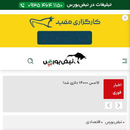
🚨مس 14000 دلاری شد!
🚨پز
اخبار
فوری
نبض‌بورس
اقتصادی