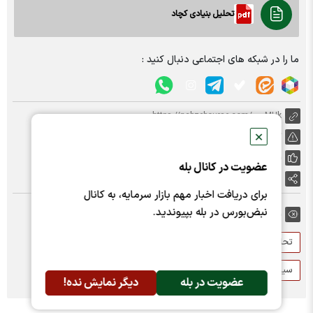
تحلیل بنیادی کچاد
ما را در شبکه های اجتماعی دنبال کنید :
https://nabzebourse.com/000MHk
✕
گزارش خطا
پسندها:
1
عضویت در کانال بله
اشتراک گذاری
برای دریافت اخبار مهم بازار سرمایه، به کانال
نبض‌بورس در بله بپیوندید.
برچسب ها:
تحلیل بنیادی
سرمایه گذاری دانایان
چادرملو
سید علی فاطمی
کچاد
عضویت در بله
دیگر نمایش نده!