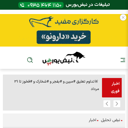
🚨تداوم تعلیق #مبین و #بفجر و #شخارک و #فخوز تا 31
اخبار
مرداد
تومان 🔹291 نماد صف فروش
فوری
نبض تحلیل
اخبار