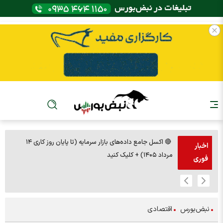
🔴 اکسل جامع داده‌های بازار سرمایه (تا پایان روز کاری ۱۴
🚨مس 14000
اخبار
مرداد ۱۴۰۵) + کلیک کنید
فوری
نبض‌بورس
اقتصادی