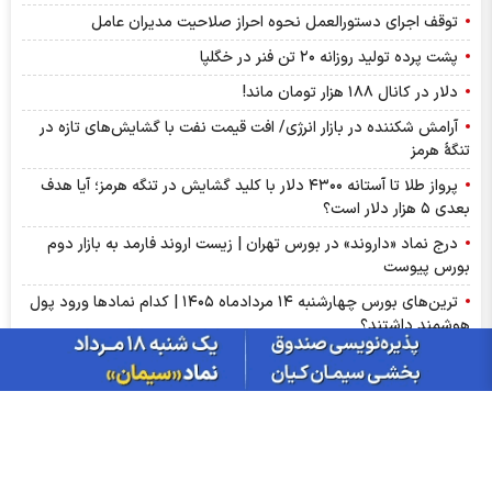
توقف اجرای دستورالعمل نحوه احراز صلاحیت مدیران عامل
پشت پرده تولید روزانه ۲۰ تن فنر در خگلپا
دلار در کانال ۱۸۸ هزار تومان ماند!
آرامش شکننده در بازار انرژی/ افت قیمت نفت با گشایش‌های تازه در
تنگۀ هرمز
پرواز طلا تا آستانه ۴۳۰۰ دلار با کلید گشایش در تنگه هرمز؛ آیا هدف
بعدی ۵ هزار دلار است؟
درج نماد «داروند» در بورس تهران | زیست اروند فارمد به بازار دوم
بورس پیوست
ترین‌های بورس چهارشنبه ۱۴ مردادماه ۱۴۰۵ | کدام نماد‌ها ورود پول
هوشمند داشتند؟
گزارش ماهانه صنعت روانکار تیر ۱۴۰۵ | موفقیت چهار شرکت در ثبت
رکورد تاریخی
پذیره‌نویسی صندوق نقره «سیان» از ۱۸ مرداد | جزئیات یازدهمین
صندوق نقره بورس کالا
عرضه اولیه «احیا» در راه فرابورس | جزئیات عرضه اولیه احیا و میزان