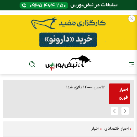
🚨مس 14000 دلاری شد!
🚨پز
اخبار
فوری
اخبار اقتصادی
اخبار