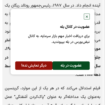
آینده انجام داد. در سال 1987، رئیس‌جمهور رونالد ریگان یک
مدافع لسه‌فر و عینی‌گرای آین رند به نام آلن گرینسپن را به
✕
قدرتمندترین بانک مرکزی جهان منصوب کرد. بقیه فیلم به
عضویت در کانال بله
بررسی دقیق تصمیمات آقای گرینسپن در طول تصدی خود
برای دریافت اخبار مهم بازار سرمایه، به کانال
می‌پردازد.
سه رویداد در دوران تصدی گرینسپن که بیشتر
نبض‌بورس در بله بپیوندید.
مورد بررسی قرار گرفته است، سقوط بازار سهام در سال 1987،
جلوگیری از فروپاشی و سرایت سرمایه گذاری بلندمدت در
عضویت در بله
دیگر نمایش نده!
سال 1998 و ایجاد حباب مسکن قبل از فروپاشی در اواسط
دهه 2000 است.
فیلم استدلال می‌کند که در هر یک از این موارد، گرینسپن
به‌عنوان یک مداخله‌گر به عنوان "پاک‌کردن آشفتگی" عمل