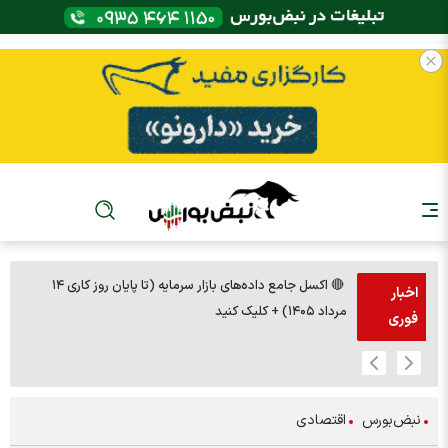
🔴 اکسل جامع داده‌های بازار سرمایه (تا پایان روز کاری ۱۴
🚨مس 14000
اخبار
مرداد ۱۴۰۵) + کلیک کنید
فوری
نبض‌بورس
اقتصادی