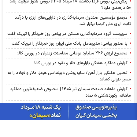
پیش‌بینی بورس فردا یکشنبه ۱۸ مرداد ۱۴۰۵| بورس هنوز ظرفیت رشد
۵۰ درصدی دارد؟
مجمع مؤسسین صندوق سرمایه‌گذاری در دارایی‌های ارزی با درآمد
ثابت ارزی ملی کیمیا برگزار شد
سرپرست گروه سرمایه‌گذاری مسکن در پیامی روز خبرنگار را تبریک گفت
با صدور پیامی؛ مدیرعامل بانک ملی ایران روز خبرنگار را تبریک گفت
مجموع ارزش ۴۲۶ میلیارد تومانی معاملات زعفران در بورس کالا
گزارش عملکرد هفتگی بازارهای طلا و نقره در بورس کالا
تحلیل هفتگی بازار آهن/ سایه‌روشن دیپلماسی هرمز، دلار و فولاد را به
مسیر نزولی کشاند
گزارش ماهانه صنعت سیمان تیر ۱۴۰۵ | سصوفی ضعیف‌ترین عملکرد
ماهانه، رکوردشکنی ۵ نماد
بازگشت تقاضا به بازار محصولات فولادی/ رشد معاملات در سایه
کاهش عرضه
کشف قیمت میلگرد در غیاب تقاضا/ بازگشت معاملات، جهش اسمی را
خنثی کرد