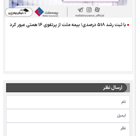
با ثبت رشد 518 درصدی؛ بیمه ملت از پرتفوی 16 همتی عبور کرد
د
ارسال نظر