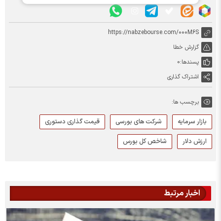
https://nabzebourse.com/000M6S
گزارش خطا
پسندها:
0
اشتراک گذاری
برچسب ها:
بازار سرمایه
شرکت های بورسی
قیمت گذاری دستوری
ارزش دلار
شاخص کل بورس
اخبار مرتبط