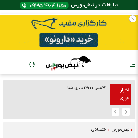
🚨مس 14000 دلاری شد!
🚨پز
اخبار
فوری
نبض‌بورس
اقتصادی