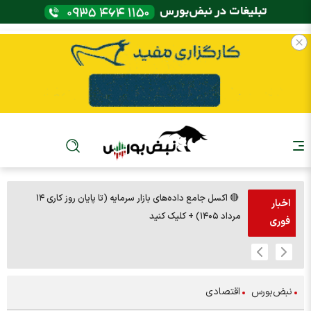
🔴 اکسل جامع داده‌های بازار سرمایه (تا پایان روز کاری ۱۴
🚨مس 14000
اخبار
مرداد ۱۴۰۵) + کلیک کنید
فوری
نبض‌بورس
اقتصادی