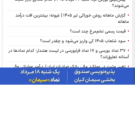
می‌شوند؟
گزارش ماهانه روغن خوراکی تیر ۱۴۰۵ | غپونه؛ بیشترین افت درآمد
ماهانه
قیمت رسمی تخم‌مرغ چند است؟
سود شلعاب ۱۴۰۵ کی واریز می‌شود و چقدر است؟
۳۷ نماد بورسی و ۱۷ نماد فرابورسی در لیست هشدار؛ کدام نماد‌ها در
آستانه تعلیق‌اند؟
تغییر مثبت در عملکرد مالی بانک صادرات ایران/ درآمد عملیاتی 80
درصد رشد کرد
سود شبهرن ۱۴۰۵ کی واریز می‌شود و چقدر است؟
رشد ۱۶۲ درصدی سود خالص کپشیر در بهار ۱۴۰۵
توقف اجرای دستورالعمل نحوه احراز صلاحیت مدیران عامل
پشت پرده تولید روزانه ۲۰ تن فنر در خگلپا
دلار در کانال ۱۸۸ هزار تومان ماند!
آرامش شکننده در بازار انرژی/ افت قیمت نفت با گشایش‌های تازه در