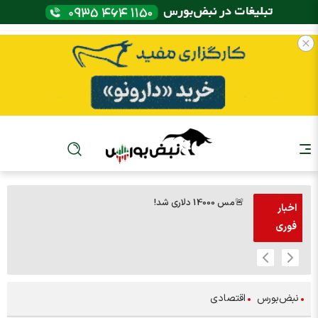
🚨مس 14000 دلاری شد!
🚨پز
اخبار
فوری
نبض‌بورس
اقتصادی