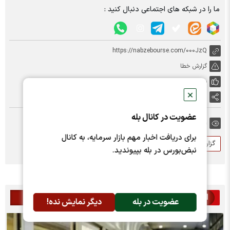
ما را در شبکه های اجتماعی دنبال کنید :
https://nabzebourse.com/000JzQ
گزارش خطا
پسندها:
0
✕
اشتراک گذاری
عضویت در کانال بله
برچسب ها:
برای دریافت اخبار مهم بازار سرمایه، به کانال
گزارش ماهانه
فروش
گدنا
نبض‌بورس در بله بپیوندید.
اخبار مرتبط
عضویت در بله
دیگر نمایش نده!