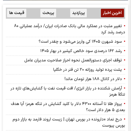
آخرین اخبار
پربازدید
پربحث
قیمت ها
تغییر مثبت در عملکرد مالی بانک صادرات ایران/ درآمد عملیاتی 80
درصد رشد کرد
سود شبهرن ۱۴۰۵ کی واریز می‌شود و چقدر است؟
رشد ۱۶۲ درصدی سود خالص کپشیر در بهار ۱۴۰۵
توقف اجرای دستورالعمل نحوه احراز صلاحیت مدیران عامل
پشت پرده تولید روزانه ۲۰ تن فنر در خگلپا
دلار در کانال ۱۸۸ هزار تومان ماند!
آرامش شکننده در بازار انرژی/ افت قیمت نفت با گشایش‌های تازه در
تنگۀ هرمز
پرواز طلا تا آستانه ۴۳۰۰ دلار با کلید گشایش در تنگه هرمز؛ آیا هدف
بعدی ۵ هزار دلار است؟
درج نماد «داروند» در بورس تهران | زیست اروند فارمد به بازار دوم
بورس پیوست