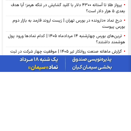
پرواز طلا تا آستانه ۴۳۰۰ دلار با کلید گشایش در تنگه هرمز؛ آیا هدف
بعدی ۵ هزار دلار است؟
درج نماد «داروند» در بورس تهران | زیست اروند فارمد به بازار دوم
بورس پیوست
ترین‌های بورس چهارشنبه ۱۴ مردادماه ۱۴۰۵ | کدام نماد‌ها ورود پول
هوشمند داشتند؟
گزارش ماهانه صنعت روانکار تیر ۱۴۰۵ | موفقیت چهار شرکت در ثبت
رکورد تاریخی
پذیره‌نویسی صندوق نقره «سیان» از ۱۸ مرداد | جزئیات یازدهمین
صندوق نقره بورس کالا
عرضه اولیه «احیا» در راه فرابورس | جزئیات عرضه اولیه احیا و میزان
نقدینگی مورد نیاز
گزارش ماهانه سنگ آهن تیر ۱۴۰۵ | کگهر؛ ستاره بی‌رقیب صنعت
گزارش مجامع بورسی ۱۴ مرداد ۱۴۰۵ | از سود ۴ تا ۲۳ ریالی تا عدم
تصویب صورت‌های مالی این نماد‌ها
سبزپوشی بورسی با خبر توافق ایران و عمان/ پیش بینی شنبه 17
مرداد ماه