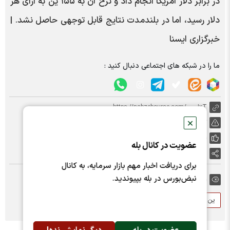
در برابر دلار آمریکا انجام داد و نرخ آن به ۱۵۵ ین به ازای هر
دلار رسید، اما در بلندمدت نتایج قابل توجهی حاصل نشد. |
خبرگزاری ایسنا
ما را در شبکه های اجتماعی دنبال کنید :
https://nabzebourse.com/000JxT
گزارش خطا
✕
پسندها:
0
عضویت در کانال بله
اشتراک گذاری
برای دریافت اخبار مهم بازار سرمایه، به کانال
نبض‌بورس در بله بپیوندید.
برچسب ها:
ین ژاپن
ژاپن
بانک مرکزی ژاپن