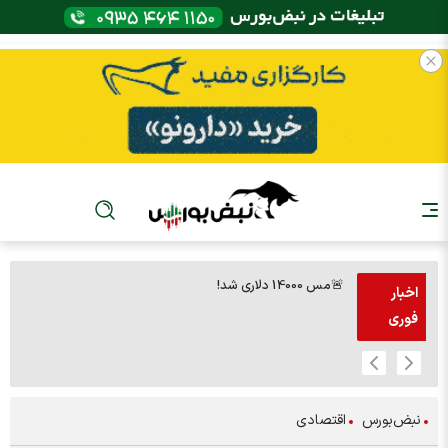
🚨مس 14000 دلاری شد!
🚨پز
اخبار
فوری
نبض‌بورس
اقتصادی