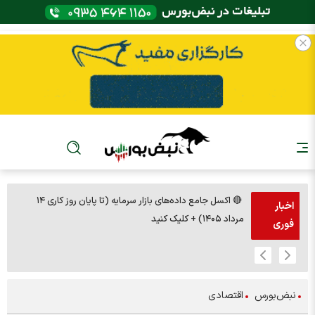
🔴 اکسل جامع داده‌های بازار سرمایه (تا پایان روز کاری ۱۴
🚨مس 14000
اخبار
مرداد ۱۴۰۵) + کلیک کنید
فوری
نبض‌بورس
اقتصادی