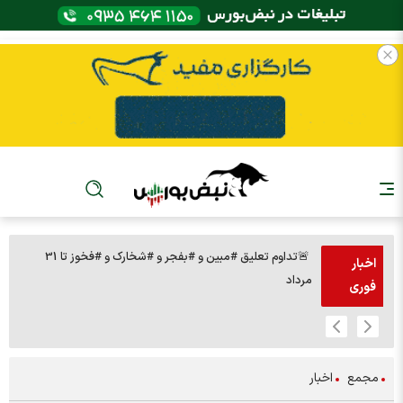
🚨تداوم تعلیق #مبین و #بفجر و #شخارک و #فخوز تا 31
اخبار
مرداد
تومان 🔹291 نماد صف فروش
فوری
مجمع
اخبار