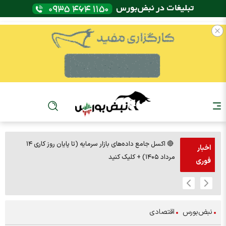
🔴 اکسل جامع داده‌های بازار سرمایه (تا پایان روز کاری ۱۴
🚨مس 14000
اخبار
مرداد ۱۴۰۵) + کلیک کنید
فوری
نبض‌بورس
اقتصادی