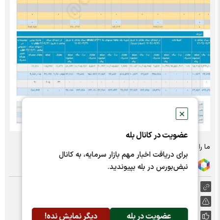
✕
عضویت در کانال بله
ما را در شبکه های اجتماعی دنبال کنید :
برای دریافت اخبار مهم بازار سرمایه، به کانال
نبض‌بورس در بله بپیوندید.
https://nabzebourse.com/000Jt2
گزارش خطا
عضویت در بله
دیگر نمایش نده!
پسندها:
0